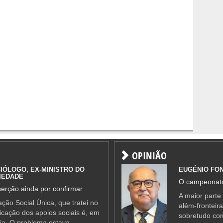
OPINIÃO
IÓLOGO, EX-MINISTRO DO
EUGÉNIO FO
IEDADE
O campeonato
erção ainda por confirmar
A maior parte
ção Social Única, que tratei no
além-fronteir
ificação dos apoios sociais é, em
sobretudo co
ia. O problema estava —...