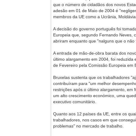
que o número de cidadãos dos novos Estad
adesão em 01 de Maio de 2004 é "neglige
membros da UE como a Ucrânia, Moldávia,
A decisão do governo português foi tomad
Europeia que, segundo Fernando Neves, co
abriram enquanto que "nalguns que o não
A entrada de mão-de-obra barata dos nov
último alargamento em 2004, foi reduzida e
de Fevereiro pela Comissão Europeia em B
Bruxelas sustenta que os trabalhadores "a
contribuíram para "um melhor desempenho
restrições após o último alargamento, em 
um alto crescimento económico, uma qued
executivo comunitário.
Quanto aos 12 países da UE, entre os quais
trabalhadores, nos casos em que consegui
problemas" no mercado de trabalho.