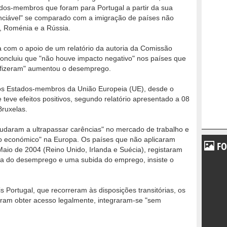
os-membros que foram para Portugal a partir da sua
nciável" se comparado com a imigração de países não
 Roménia e a Rússia.
a com o apoio de um relatório da autoria da Comissão
ncluiu que "não houve impacto negativo" nos países que
 fizeram" aumentou o desemprego.
os Estados-membros da União Europeia (UE), desde o
 teve efeitos positivos, segundo relatório apresentado a 08
ruxelas.
judaram a ultrapassar carências" no mercado de trabalho e
 económico" na Europa. Os países que não aplicaram
FO
Maio de 2004 (Reino Unido, Irlanda e Suécia), registaram
a do desemprego e uma subida do emprego, insiste o
 Portugal, que recorreram às disposições transitórias, os
ram obter acesso legalmente, integraram-se "sem