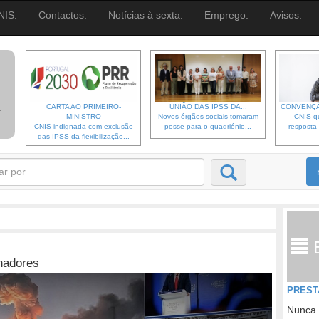
NIS.
Contactos.
Notícias à sexta.
Emprego.
Avisos.
CARTA AO PRIMEIRO-
UNIÃO DAS IPSS DA...
CONVENÇÃ
MINISTRO
Novos órgãos sociais tomaram
CNIS qu
CNIS indignada com exclusão
posse para o quadriénio...
resposta 
das IPSS da flexibilização...
lhadores
PREST
Nunca 