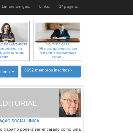
Linhas amigas.
Links.
1ª página.
O DE LANZAROTE
VOLTAR A CASA
er colaborar na
PR promulga programa que
à violência sexual
responde a internamentos
contra...
sociais...
6692 membros inscritos
menu
INSCRIÇÃO NEWSLETTER
EDITORIAL
AÇÃO SOCIAL ÚNICA
o trabalho poderá ser encarado como uma