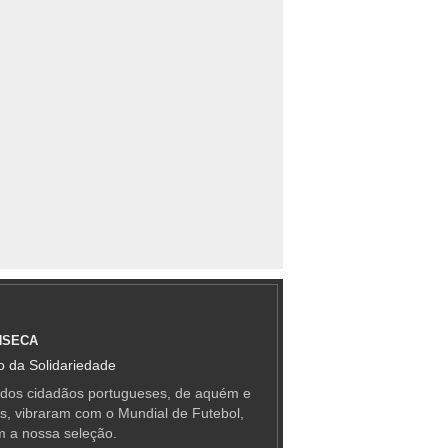
NSECA
 da Solidariedade
 dos cidadãos portugueses, de aquém e
as, vibraram com o Mundial de Futebol,
m a nossa seleção.