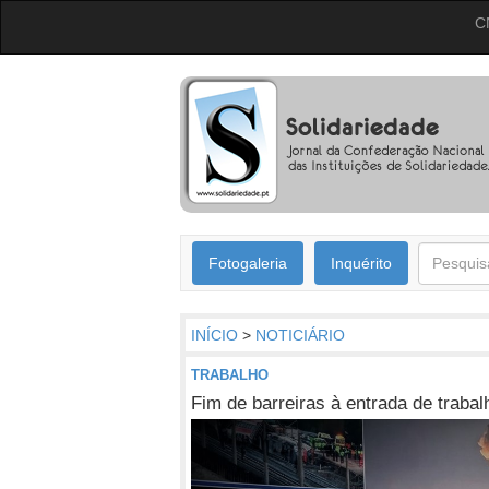
C
Fotogaleria
Inquérito
INÍCIO
>
NOTICIÁRIO
TRABALHO
Fim de barreiras à entrada de traba