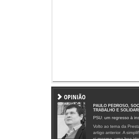
OPINIÃO
PAULO PEDROSO, SOC
TRABALHO E SOLIDAR
PSU: um regresso à ins
Volto ao tema da Presta
artigo anterior. A simpl
si mesma, uma boa ide