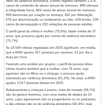
Além da violência doméstica, a APAV registou também 1.076
casos de conteúdo de abuso sexual de menores, 889 ofensas
à integridade física, 864 casos de abuso sexual de menores,
858 denúncias por coação ou ameaça, 662 por difamação,
576 por discriminação ou incitamento ao ódio, 539 burlas, 239
casos de perseguição e 232 violações de pessoas adultas.
O perfil geral da vítima é mulher (75,5%), idade média de 37
anos, que procurou ajuda por crimes de violência doméstica
(75,7%).
As 18.549 vítimas registadas em 2025 significam, em média,
que a APAV apoiou 357 pessoas por semana, 51 por dia e
duas por hora.
Fazendo uma análise por grupos, o perfil da pessoa idosa
vítima mostra também que é mulher, com 76 anos, cujo
agressor são os filhos ou o cônjuge, e procura ajuda
sobretudo por violência doméstica (81,2%). No total, a APAV
ajudou 2.017 pessoas idosas em 2025.
Relativamente a crianças e jovens, mais de metade (58,1%)
são do género feminino, com uma média de idades de 10
anos, cujos agressores são os progenitores ou os padrastos,
e são vítimas não só de violência doméstica (60,4%), mas