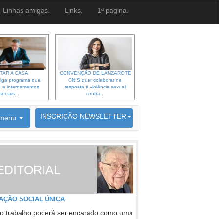
Linhas amigas.
Links.
1ª página.
TAR A CASA
CONVENÇÃO DE LANZAROTE
lga programa que
CNIS quer colaborar na
 a internamentos
resposta à violência sexual
sociais...
contra...
6692 membros inscritos
INSCRIÇÃO NEWSLETTER
menu
EDITORIAL
AÇÃO SOCIAL ÚNICA
o trabalho poderá ser encarado como uma