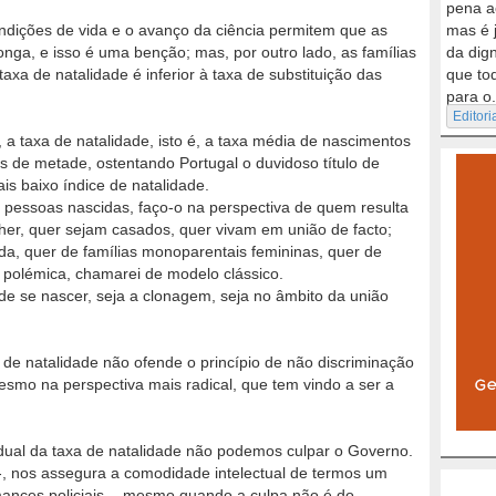
pena a
ndições de vida e o avanço da ciência permitem que as
mas é 
ga, e isso é uma benção; mas, por outro lado, as famílias
da dig
axa de natalidade é inferior à taxa de substituição das
que to
para o.
Editori
, a taxa de natalidade, isto é, a taxa média de nascimentos
s de metade, ostentando Portugal o duvidoso título de
s baixo índice de natalidade.
m pessoas nascidas, faço-o na perspectiva de quem resulta
r, quer sejam casados, quer vivam em união de facto;
a, quer de famílias monoparentais femininas, quer de
s polémica, chamarei de modelo clássico.
e se nascer, seja a clonagem, seja no âmbito da união
a de natalidade não ofende o princípio de não discriminação
esmo na perspectiva mais radical, que tem vindo a ser a
dual da taxa de natalidade não podemos culpar o Governo.
-, nos assegura a comodidade intelectual de termos um
nces policiais -, mesmo quando a culpa não é do