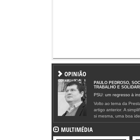
OPINIÃO
PAULO PEDROSO, SOC
TRABALHO E SOLIDAR
PSU: um regresso à ins
Volto ao tema da Presta
artigo anterior. A simpl
si mesma, uma boa ide
MULTIMÉDIA