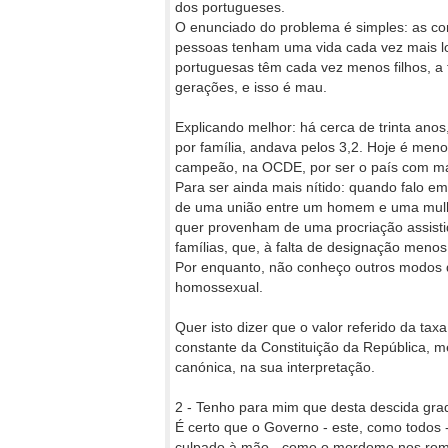
dos portugueses.
O enunciado do problema é simples: as co
pessoas tenham uma vida cada vez mais lon
portuguesas têm cada vez menos filhos, a t
gerações, e isso é mau.
Explicando melhor: há cerca de trinta anos
por família, andava pelos 3,2. Hoje é meno
campeão, na OCDE, por ser o país com mai
Para ser ainda mais nítido: quando falo e
de uma união entre um homem e uma mulhe
quer provenham de uma procriação assistid
famílias, que, à falta de designação meno
Por enquanto, não conheço outros modos d
homossexual.
Quer isto dizer que o valor referido da tax
constante da Constituição da República, m
canónica, na sua interpretação.
2 - Tenho para mim que desta descida gra
É certo que o Governo - este, como todos 
culpado à mão - como o mordomo nos roma