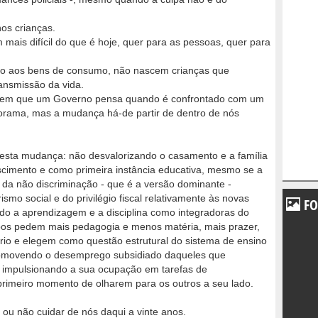
os crianças.
mais difícil do que é hoje, quer para as pessoas, quer para
so aos bens de consumo, não nascem crianças que
ransmissão da vida.
isa em que um Governo pensa quando é confrontado com um
rama, mas a mudança há-de partir de dentro de nós
esta mudança: não desvalorizando o casamento e a família
ascimento e como primeira instância educativa, mesmo se a
o da não discriminação - que é a versão dominante -
ismo social e do privilégio fiscal relativamente às novas
FO
ndo a aprendizagem e a disciplina como integradoras do
os pedem mais pedagogia e menos matéria, mais prazer,
rio e elegem como questão estrutural do sistema de ensino
 promovendo o desemprego subsidiado daqueles que
 impulsionando a sua ocupação em tarefas de
 primeiro momento de olharem para os outros a seu lado.
ou não cuidar de nós daqui a vinte anos.