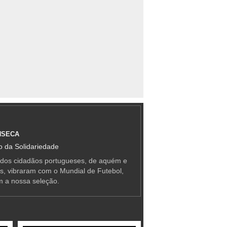
NSECA
 da Solidariedade
 dos cidadãos portugueses, de aquém e
as, vibraram com o Mundial de Futebol,
m a nossa seleção.