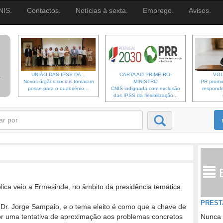
NIS.
Contactos.
Notícias à sexta.
Emprego.
Avisos.
UNIÃO DAS IPSS DA...
CARTA AO PRIMEIRO-
VOL
Novos órgãos sociais tomaram
MINISTRO
PR promu
posse para o quadriénio...
CNIS indignada com exclusão
responde
das IPSS da flexibilização...
ica veio a Ermesinde, no âmbito da presidência temática
PREST
o Dr. Jorge Sampaio, e o tema eleito é como que a chave de
r uma tentativa de aproximação aos problemas concretos
Nunca 