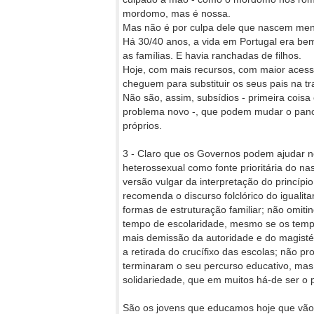
mordomo, mas é nossa.
Mas não é por culpa dele que nascem men
Há 30/40 anos, a vida em Portugal era bem 
as famílias. E havia ranchadas de filhos.
Hoje, com mais recursos, com maior aces
cheguem para substituir os seus pais na t
Não são, assim, subsídios - primeira co
problema novo -, que podem mudar o pano
próprios.
3 - Claro que os Governos podem ajudar n
heterossexual como fonte prioritária do n
versão vulgar da interpretação do princípi
recomenda o discurso folclórico do igualitar
formas de estruturação familiar; não omiti
tempo de escolaridade, mesmo se os temp
mais demissão da autoridade e do magisté
a retirada do crucífixo das escolas; não
terminaram o seu percurso educativo, mas
solidariedade, que em muitos há-de ser o
São os jovens que educamos hoje que vão 