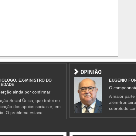
OPINIÃO
IÓLOGO, EX-MINISTRO DO
EUGÉNIO FO
IEDADE
O campeonato
erção ainda por confirmar
A maior parte
ção Social Única, que tratei no
além-fronteir
ificação dos apoios sociais é, em
sobretudo co
ia. O problema estava —...