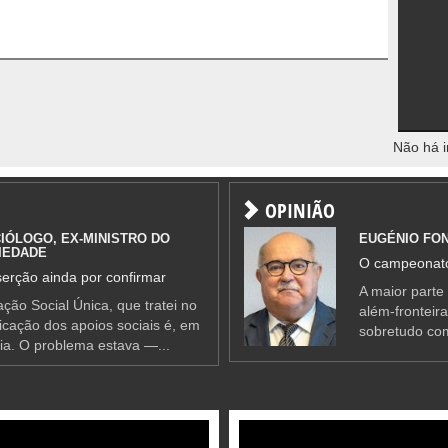
Não há i
OPINIÃO
IÓLOGO, EX-MINISTRO DO
EUGÉNIO FO
IEDADE
O campeonato
erção ainda por confirmar
A maior parte
ção Social Única, que tratei no
além-fronteir
ificação dos apoios sociais é, em
sobretudo co
ia. O problema estava —...