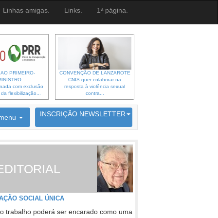
Linhas amigas.
Links.
1ª página.
 AO PRIMEIRO-
CONVENÇÃO DE LANZAROTE
MINISTRO
CNIS quer colaborar na
gnada com exclusão
resposta à violência sexual
a flexibilização...
contra...
6692 membros inscritos
INSCRIÇÃO NEWSLETTER
menu
EDITORIAL
AÇÃO SOCIAL ÚNICA
o trabalho poderá ser encarado como uma