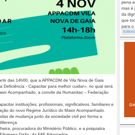
pena a
mas é 
da dig
que to
para o.
Editori
 partir das 14h00, que a APPACDM de Vila Nova de Gaia
 Deficiência - Capacitar para melhor cuidar», no qual será
aior Acompanhado, a convite da Humanitas – Federação
itar instituições, profissionais, significativos, familiares e
tação do novo Regime Jurídico do Maior Acompanhado.
ondas de mudança junto da sociedade civil por forma a
iferença.
ira, procuradora do Ministério Público, e a psiquiatra
 Filomena Girão, da FAF Advogados.