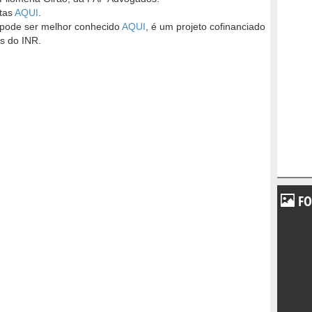
itas
AQUI
.
e pode ser melhor conhecido
AQUI
, é um projeto cofinanciado
s do INR.
FO