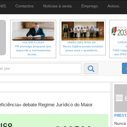
NIS.
Contactos.
Notícias à sexta.
Emprego.
Avisos.
VOLTAR A CASA
UNIÃO DAS IPSS DA...
CARTA
PR promulga programa que
Novos órgãos sociais tomaram
responde a internamentos
posse para o quadriénio...
CNIS indi
sociais...
das IPSS d
ficiência» debate Regime Jurídico do Maior
PREST
Nunca 