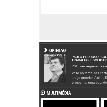
OPINIÃO
PAULO PEDROSO, SOC
TRABALHO E SOLIDAR
PSU: um regresso à ins
Volto ao tema da Presta
artigo anterior. A simpl
si mesma, uma boa ide
MULTIMÉDIA