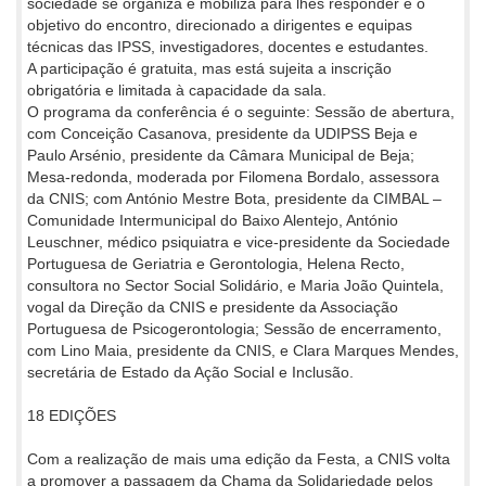
sociedade se organiza e mobiliza para lhes responder é o
objetivo do encontro, direcionado a dirigentes e equipas
técnicas das IPSS, investigadores, docentes e estudantes.
A participação é gratuita, mas está sujeita a inscrição
obrigatória e limitada à capacidade da sala.
O programa da conferência é o seguinte: Sessão de abertura,
com Conceição Casanova, presidente da UDIPSS Beja e
Paulo Arsénio, presidente da Câmara Municipal de Beja;
Mesa-redonda, moderada por Filomena Bordalo, assessora
da CNIS; com António Mestre Bota, presidente da CIMBAL –
Comunidade Intermunicipal do Baixo Alentejo, António
Leuschner, médico psiquiatra e vice-presidente da Sociedade
Portuguesa de Geriatria e Gerontologia, Helena Recto,
consultora no Sector Social Solidário, e Maria João Quintela,
vogal da Direção da CNIS e presidente da Associação
Portuguesa de Psicogerontologia; Sessão de encerramento,
com Lino Maia, presidente da CNIS, e Clara Marques Mendes,
secretária de Estado da Ação Social e Inclusão.
18 EDIÇÕES
Com a realização de mais uma edição da Festa, a CNIS volta
a promover a passagem da Chama da Solidariedade pelos