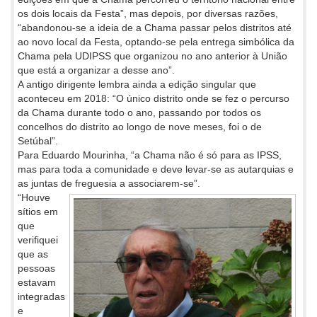
os dois locais da Festa”, mas depois, por diversas razões,
“abandonou-se a ideia de a Chama passar pelos distritos até
ao novo local da Festa, optando-se pela entrega simbólica da
Chama pela UDIPSS que organizou no ano anterior à União
que está a organizar a desse ano”.
A antigo dirigente lembra ainda a edição singular que
aconteceu em 2018: “O único distrito onde se fez o percurso
da Chama durante todo o ano, passando por todos os
concelhos do distrito ao longo de nove meses, foi o de
Setúbal”.
Para Eduardo Mourinha, “a Chama não é só para as IPSS,
mas para toda a comunidade e deve levar-se as autarquias e
as juntas de freguesia a associarem-se”.
“Houve
sítios em
que
verifiquei
que as
pessoas
estavam
integradas
e