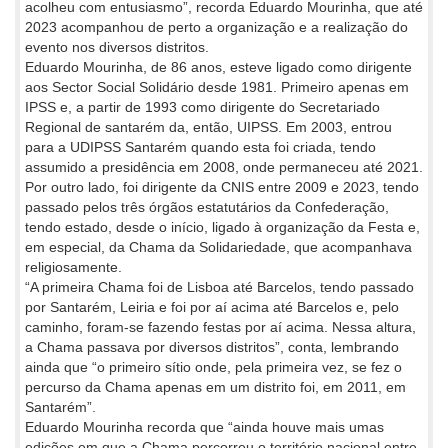
acolheu com entusiasmo”, recorda Eduardo Mourinha, que até
2023 acompanhou de perto a organização e a realização do
evento nos diversos distritos.
Eduardo Mourinha, de 86 anos, esteve ligado como dirigente
aos Sector Social Solidário desde 1981. Primeiro apenas em
IPSS e, a partir de 1993 como dirigente do Secretariado
Regional de santarém da, então, UIPSS. Em 2003, entrou
para a UDIPSS Santarém quando esta foi criada, tendo
assumido a presidência em 2008, onde permaneceu até 2021.
Por outro lado, foi dirigente da CNIS entre 2009 e 2023, tendo
passado pelos três órgãos estatutários da Confederação,
tendo estado, desde o início, ligado à organização da Festa e,
em especial, da Chama da Solidariedade, que acompanhava
religiosamente.
“A primeira Chama foi de Lisboa até Barcelos, tendo passado
por Santarém, Leiria e foi por aí acima até Barcelos e, pelo
caminho, foram-se fazendo festas por aí acima. Nessa altura,
a Chama passava por diversos distritos”, conta, lembrando
ainda que “o primeiro sítio onde, pela primeira vez, se fez o
percurso da Chama apenas em um distrito foi, em 2011, em
Santarém”.
Eduardo Mourinha recorda que “ainda houve mais umas
edições em que a Chama percorreu o território nacional entre