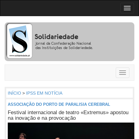
Toggl
naviga
Toggle
navigati
INÍCIO
>
IPSS EM NOTÍCIA
ASSOCIAÇÃO DO PORTO DE PARALISIA CEREBRAL
Festival internacional de teatro «Extremus» apostou
na inovação e na provocação