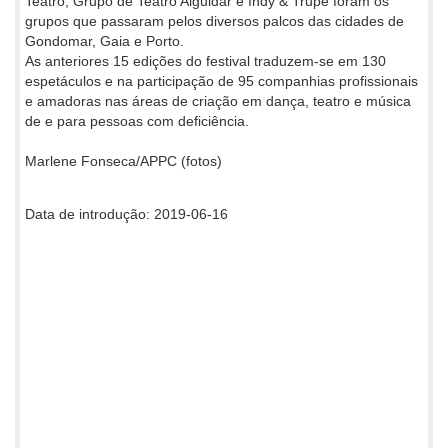
Teatro, Grupo de Teatro Alguidar e Indy & Trupe foram os
grupos que passaram pelos diversos palcos das cidades de
Gondomar, Gaia e Porto.
As anteriores 15 edições do festival traduzem-se em 130
espetáculos e na participação de 95 companhias profissionais
e amadoras nas áreas de criação em dança, teatro e música
de e para pessoas com deficiência.
Marlene Fonseca/APPC (fotos)
Data de introdução: 2019-06-16