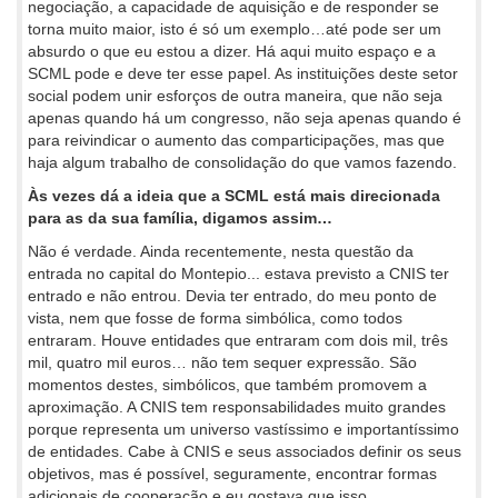
negociação, a capacidade de aquisição e de responder se
torna muito maior, isto é só um exemplo…até pode ser um
absurdo o que eu estou a dizer. Há aqui muito espaço e a
SCML pode e deve ter esse papel. As instituições deste setor
social podem unir esforços de outra maneira, que não seja
apenas quando há um congresso, não seja apenas quando é
para reivindicar o aumento das comparticipações, mas que
haja algum trabalho de consolidação do que vamos fazendo.
Às vezes dá a ideia que a SCML está mais direcionada
para as da sua família, digamos assim…
Não é verdade. Ainda recentemente, nesta questão da
entrada no capital do Montepio... estava previsto a CNIS ter
entrado e não entrou. Devia ter entrado, do meu ponto de
vista, nem que fosse de forma simbólica, como todos
entraram. Houve entidades que entraram com dois mil, três
mil, quatro mil euros… não tem sequer expressão. São
momentos destes, simbólicos, que também promovem a
aproximação. A CNIS tem responsabilidades muito grandes
porque representa um universo vastíssimo e importantíssimo
de entidades. Cabe à CNIS e seus associados definir os seus
objetivos, mas é possível, seguramente, encontrar formas
adicionais de cooperação e eu gostava que isso