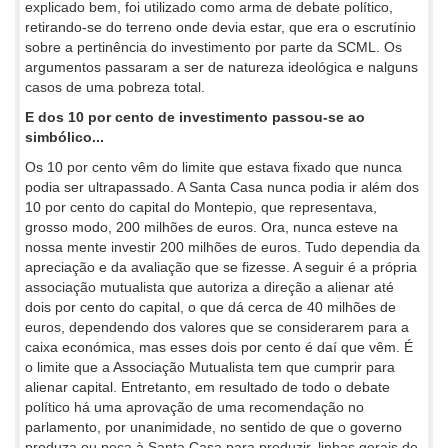
explicado bem, foi utilizado como arma de debate político,
retirando-se do terreno onde devia estar, que era o escrutínio
sobre a pertinência do investimento por parte da SCML. Os
argumentos passaram a ser de natureza ideológica e nalguns
casos de uma pobreza total.
E dos 10 por cento de investimento passou-se ao
simbólico...
Os 10 por cento vêm do limite que estava fixado que nunca
podia ser ultrapassado. A Santa Casa nunca podia ir além dos
10 por cento do capital do Montepio, que representava,
grosso modo, 200 milhões de euros. Ora, nunca esteve na
nossa mente investir 200 milhões de euros. Tudo dependia da
apreciação e da avaliação que se fizesse. A seguir é a própria
associação mutualista que autoriza a direção a alienar até
dois por cento do capital, o que dá cerca de 40 milhões de
euros, dependendo dos valores que se considerarem para a
caixa económica, mas esses dois por cento é daí que vêm. É
o limite que a Associação Mutualista tem que cumprir para
alienar capital. Entretanto, em resultado de todo o debate
político há uma aprovação de uma recomendação no
parlamento, por unanimidade, no sentido de que o governo
produza ou peça à Santa Casa para produzir, linhas gerais de