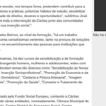
e escolar, nos tempos livres, pretendem contribuir para a
ores e práticas, potenciar hábitos de estudo, sensibilizar
ade de direitos, deveres e oportunidades", sublinhou José
e toda a intervenção da Cáritas junto das comunidades
a sua inserção social."
les Bairros, ao nível da formação, "há um trabalho
Não há i
conta variadíssimas vertentes, tanto na procura de soluções
o no encaminhamento das pessoas para instituições que
s.
mativas, há dez cursos de sensibilização e de formação
 abrangendo homens, mulheres e adolescentes, estes com
abordam temas tão diversos como "Sensibilização às Novas
 Inserção Socioprofissional”, "Promoção da Economia e da
Domésticos", "Cestaria e Pintura Artesanal", "Imagem
ia", "Promoção da Saúde", "Conserto e Tratamento de
ado pelo Fundo Social Europeu, contando a Cáritas
, de várias entidades, nomeadamente, Câmara Municipal de
e, Centro Distrital de Segurança Social, Centro