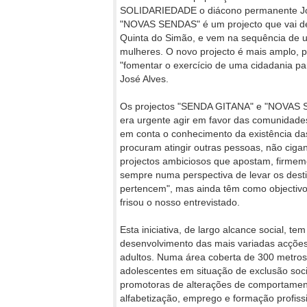
SOLIDARIEDADE o diácono permanente José
"NOVAS SENDAS" é um projecto que vai de
Quinta do Simão, e vem na sequência de u
mulheres. O novo projecto é mais amplo, 
"fomentar o exercício de uma cidadania part
José Alves.
Os projectos "SENDA GITANA" e "NOVAS S
era urgente agir em favor das comunidades
em conta o conhecimento da existência das
procuram atingir outras pessoas, não ciga
projectos ambiciosos que apostam, firmem
sempre numa perspectiva de levar os desti
pertencem", mas ainda têm como objectivo 
frisou o nosso entrevistado.
Esta iniciativa, de largo alcance social, 
desenvolvimento das mais variadas acções
adultos. Numa área coberta de 300 metros
adolescentes em situação de exclusão soci
promotoras de alterações de comportament
alfabetização, emprego e formação profissi