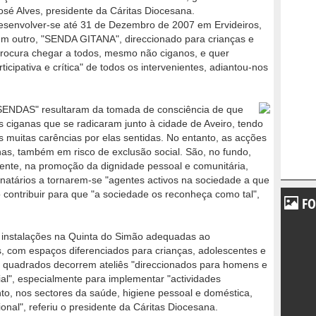
 Alves, presidente da Cáritas Diocesana.
senvolver-se até 31 de Dezembro de 2007 em Ervideiros,
m outro, "SENDA GITANA", direccionado para crianças e
procura chegar a todos, mesmo não ciganos, e quer
icipativa e crítica" de todos os intervenientes, adiantou-nos
ENDAS" resultaram da tomada de consciência de que
 ciganas que se radicaram junto à cidade de Aveiro, tendo
 muitas carências por elas sentidas. No entanto, as acções
nas, também em risco de exclusão social. São, no fundo,
ente, na promoção da dignidade pessoal e comunitária,
natários a tornarem-se "agentes activos na sociedade a que
contribuir para que "a sociedade os reconheça como tal",
FO
tem instalações na Quinta do Simão adequadas ao
, com espaços diferenciados para crianças, adolescentes e
 quadrados decorrem ateliês "direccionados para homens e
al", especialmente para implementar "actividades
o, nos sectores da saúde, higiene pessoal e doméstica,
onal", referiu o presidente da Cáritas Diocesana.