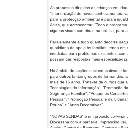
As propostas dirigidas às crianças em idad
"interiorização de novos conhecimentos, val
para a protecção ambiental e para a iguald
Alves, que acrescentou: "Todo o programa 
ciganas visam contribuir, na prática, para 
Paralelamente a tudo quanto decorre naque
quotidiano de apoio às famílias, tendo em 
imediatas para problemas existentes, com
possam dar respostas mais especializada
No âmbito de acções socioeducativas e for
para outros tantos grupos de formandos,
mais de 16 anos. Trata-se de cursos que 
Tecnologias da Informação", "Promoção da
Segurança Familiar", "Pequenos Consertos 
Pessoal", "Promoção Pessoal e da Cidadan
Roupa" e "Artes Decorativas".
"NOVAS SENDAS" é um projecto co-Financi
Diocesana com a parceria, imprescindível
Aveiro, Centro de Emprego, Centro de Saúd