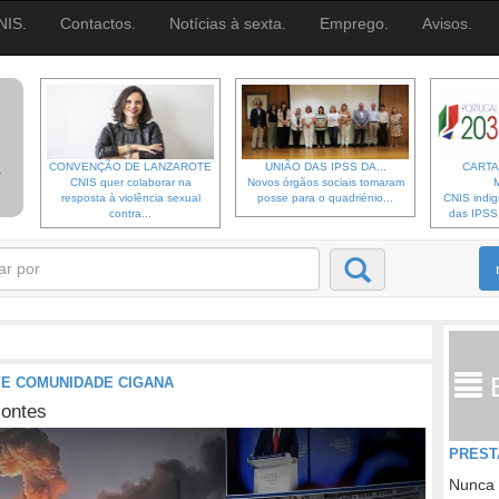
NIS.
Contactos.
Notícias à sexta.
Emprego.
Avisos.
CONVENÇÃO DE LANZAROTE
UNIÃO DAS IPSS DA...
CARTA
CNIS quer colaborar na
Novos órgãos sociais tomaram
resposta à violência sexual
posse para o quadriénio...
CNIS indi
contra...
das IPSS d
VE COMUNIDADE CIGANA
ontes
PREST
Nunca 