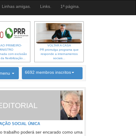
Linhas amigas.
Links.
1ª página.
 AO PRIMEIRO-
VOLTAR A CASA
MINISTRO
PR promulga programa que
gnada com exclusão
responde a internamentos
a flexibilização...
sociais...
6692 membros inscritos
menu
INSCRIÇÃO NEWSLETTER
EDITORIAL
AÇÃO SOCIAL ÚNICA
o trabalho poderá ser encarado como uma