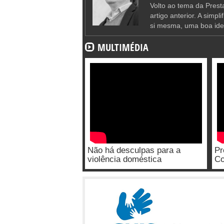
Volto ao tema da Presta
artigo anterior. A simpl
si mesma, uma boa ide
MULTIMÉDIA
Não há desculpas para a
Pr
violência doméstica
Co