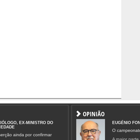
OPINIÃO
IÓLOGO, EX-MINISTRO DO
EUGÉNIO FO
IEDADE
O campeonato
erção ainda por confirmar
A maior parte