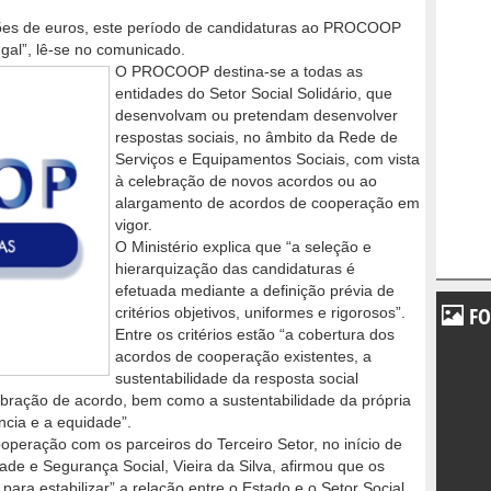
ões de euros, este período de candidaturas ao PROCOOP
ugal”, lê-se no comunicado.
O PROCOOP destina-se a todas as
entidades do Setor Social Solidário, que
desenvolvam ou pretendam desenvolver
respostas sociais, no âmbito da Rede de
Serviços e Equipamentos Sociais, com vista
à celebração de novos acordos ou ao
alargamento de acordos de cooperação em
vigor.
O Ministério explica que “a seleção e
hierarquização das candidaturas é
efetuada mediante a definição prévia de
FO
critérios objetivos, uniformes e rigorosos”.
Entre os critérios estão “a cobertura dos
acordos de cooperação existentes, a
sustentabilidade da resposta social
ebração de acordo, bem como a sustentabilidade da própria
ncia e a equidade”.
operação com os parceiros do Terceiro Setor, no início de
dade e Segurança Social, Vieira da Silva, afirmou que os
ra estabilizar” a relação entre o Estado e o Setor Social