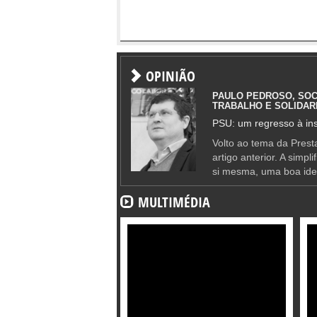
OPINIÃO
PAULO PEDROSO, SOC
TRABALHO E SOLIDAR
PSU: um regresso à ins
Volto ao tema da Presta
artigo anterior. A simpl
si mesma, uma boa ide
MULTIMÉDIA