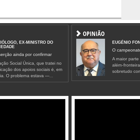
OPINIÃO
IÓLOGO, EX-MINISTRO DO
EUGÉNIO FO
IEDADE
O campeonato
erção ainda por confirmar
A maior parte
ção Social Única, que tratei no
além-fronteir
ificação dos apoios sociais é, em
sobretudo co
ia. O problema estava —...