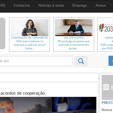
NIS.
Contactos.
Notícias à sexta.
Emprego.
Avisos.
CONVENÇÃO DE LANZAROTE
VOLTAR A CASA
CARTA
CNIS quer colaborar na
PR promulga programa que
resposta à violência sexual
responde a internamentos
CNIS indi
contra...
sociais...
das IPSS d
s acordos de cooperação
PREST
Nunca 