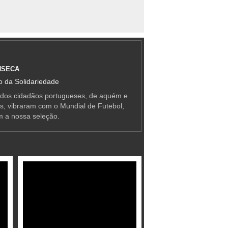
NSECA
 da Solidariedade
 dos cidadãos portugueses, de aquém e
as, vibraram com o Mundial de Futebol,
m a nossa seleção.