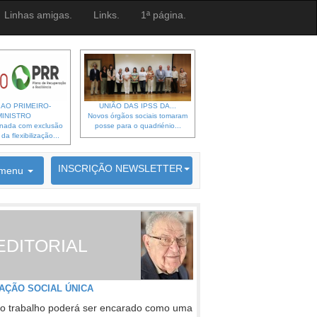
Linhas amigas.
Links.
1ª página.
 AO PRIMEIRO-
UNIÃO DAS IPSS DA...
MINISTRO
Novos órgãos sociais tomaram
gnada com exclusão
posse para o quadriénio...
a flexibilização...
6692 membros inscritos
INSCRIÇÃO NEWSLETTER
menu
EDITORIAL
AÇÃO SOCIAL ÚNICA
o trabalho poderá ser encarado como uma