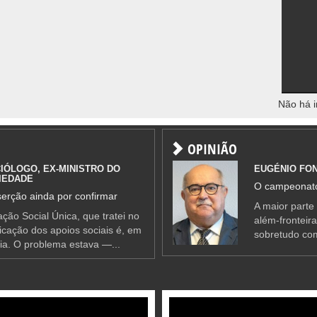
Não há i
OPINIÃO
IÓLOGO, EX-MINISTRO DO
EUGÉNIO FO
IEDADE
O campeonato
erção ainda por confirmar
A maior parte
ção Social Única, que tratei no
além-fronteir
ificação dos apoios sociais é, em
sobretudo co
ia. O problema estava —...