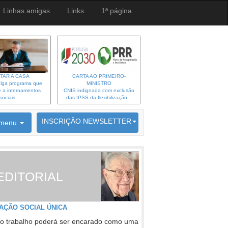
Linhas amigas.
Links.
1ª página.
TAR A CASA
CARTA AO PRIMEIRO-
lga programa que
MINISTRO
 a internamentos
CNIS indignada com exclusão
sociais...
das IPSS da flexibilização...
6692 membros inscritos
INSCRIÇÃO NEWSLETTER
menu
EDITORIAL
AÇÃO SOCIAL ÚNICA
o trabalho poderá ser encarado como uma