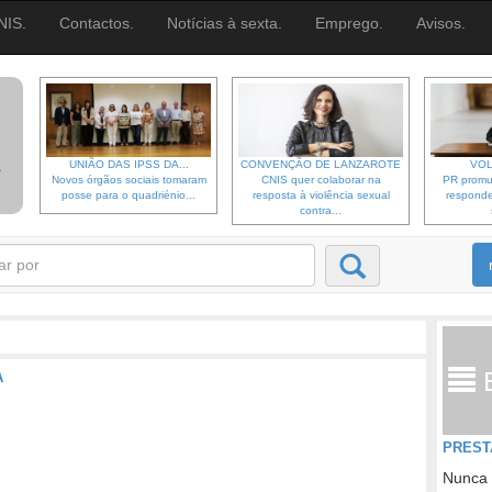
NIS.
Contactos.
Notícias à sexta.
Emprego.
Avisos.
UNIÃO DAS IPSS DA...
CONVENÇÃO DE LANZAROTE
VOL
Novos órgãos sociais tomaram
CNIS quer colaborar na
PR promu
posse para o quadriénio...
resposta à violência sexual
responde
contra...
A
PREST
Nunca 