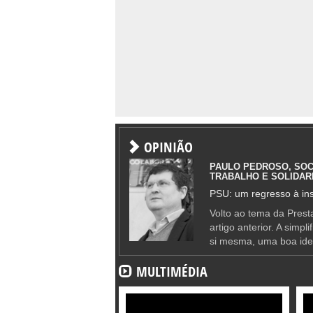
OPINIÃO
PAULO PEDROSO, SOC
TRABALHO E SOLIDAR
PSU: um regresso à ins
Volto ao tema da Presta
artigo anterior. A simpl
si mesma, uma boa ide
MULTIMÉDIA