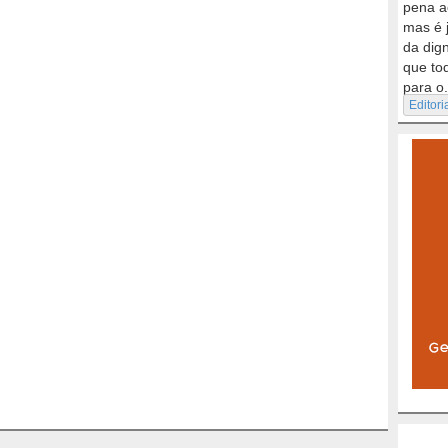
pena a
mas é 
da dig
que to
para o.
Editori