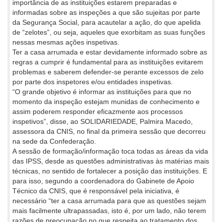
importância de as instituições estarem preparadas e
informadas sobre as inspeções a que são sujeitas por parte
da Segurança Social, para acautelar a ação, do que apelida
de “zelotes”, ou seja, aqueles que exorbitam as suas funções
nessas mesmas ações inspetivas.
Ter a casa arrumada e estar devidamente informado sobre as
regras a cumprir é fundamental para as instituições evitarem
problemas e saberem defender-se perante excessos de zelo
por parte dos inspetores e/ou entidades inspetivas.
“O grande objetivo é informar as instituições para que no
momento da inspeção estejam munidas de conhecimento e
assim poderem responder eficazmente aos processos
inspetivos”, disse, ao SOLIDARIEDADE, Palmira Macedo,
assessora da CNIS, no final da primeira sessão que decorreu
na sede da Confederação.
A sessão de formação/informação toca todas as áreas da vida
das IPSS, desde as questões administrativas às matérias mais
técnicas, no sentido de fortalecer a posição das instituições. E
para isso, segundo a coordenadora do Gabinete de Apoio
Técnico da CNIS, que é responsável pela iniciativa, é
necessário “ter a casa arrumada para que as questões sejam
mais facilmente ultrapassadas, isto é, por um lado, não terem
razões de preocupação no que respeita ao tratamento dos