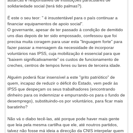
autarcas e responsáveis de instituições particulares de
solidariedade social (terá tido palmas?).
É este o seu teor: " é insustentável para o país continuar a
financiar equipamentos de apoio social".
O governante, apesar de ter passado à condição de demitido
uns dias depois de ter sido empossado, confessou que foi
precisa muita coragem para usar esta "linguagem forte" para
fazer passar a mensagem da necessidade de incorporar
voluntários nas IPSS, cuja mobilização é essencial para que
"baixem significativamente" os custos de funcionamento de
creches, centros de tempos livres ou lares de terceira idade.
Alguém poderá ficar insensível a este "grito patriótico" de
quem, incapaz de reduzir o déficit do Estado, vem pedir às
IPSS que despeçam os seus trabalhadores (encontrando
dinheiro para os indemnizar e empurrando-os para o fundo de
desemprego), substituindo-os por voluntários, para ficar mais
baratinho?
Não vá o diabo tecê-las, até porque pode haver mais gente
que leia pela mesma cartilha que ele, até noutros partidos,
talvez não fosse má ideia a direcção da CNIS interpelar quem