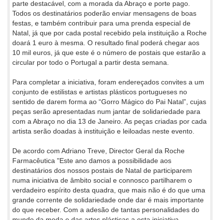
parte destacável, com a morada da Abraço e porte pago.
Todos os destinatários poderão enviar mensagens de boas
festas, e também contribuir para uma prenda especial de
Natal, já que por cada postal recebido pela instituição a Roche
doará 1 euro à mesma. O resultado final poderá chegar aos
10 mil euros, já que este é o número de postais que estarão a
circular por todo o Portugal a partir desta semana.
Para completar a iniciativa, foram endereçados convites a um
conjunto de estilistas e artistas plásticos portugueses no
sentido de darem forma ao “Gorro Mágico do Pai Natal”, cujas
peças serão apresentadas num jantar de solidariedade para
com a Abraço no dia 13 de Janeiro. As peças criadas por cada
artista serão doadas à instituição e leiloadas neste evento.
De acordo com Adriano Treve, Director Geral da Roche
Farmacêutica "Este ano damos a possibilidade aos
destinatários dos nossos postais de Natal de participarem
numa iniciativa de âmbito social e connosco partilharem o
verdadeiro espírito desta quadra, que mais não é do que uma
grande corrente de solidariedade onde dar é mais importante
do que receber. Com a adesão de tantas personalidades do
mundo da moda e das artes plásticas a esta iniciativa,