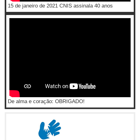
15 de janeiro de 2021 CNIS assinala 40 anos
De alma e coração: OBRIGADO!