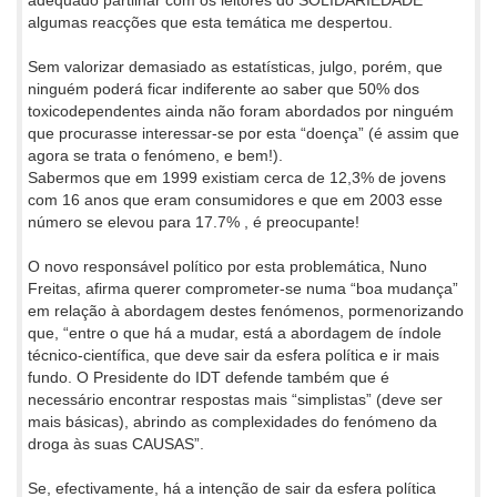
adequado partilhar com os leitores do SOLIDARIEDADE
algumas reacções que esta temática me despertou.
Sem valorizar demasiado as estatísticas, julgo, porém, que
ninguém poderá ficar indiferente ao saber que 50% dos
toxicodependentes ainda não foram abordados por ninguém
que procurasse interessar-se por esta “doença” (é assim que
agora se trata o fenómeno, e bem!).
Sabermos que em 1999 existiam cerca de 12,3% de jovens
com 16 anos que eram consumidores e que em 2003 esse
número se elevou para 17.7% , é preocupante!
O novo responsável político por esta problemática, Nuno
Freitas, afirma querer comprometer-se numa “boa mudança”
em relação à abordagem destes fenómenos, pormenorizando
que, “entre o que há a mudar, está a abordagem de índole
técnico-científica, que deve sair da esfera política e ir mais
fundo. O Presidente do IDT defende também que é
necessário encontrar respostas mais “simplistas” (deve ser
mais básicas), abrindo as complexidades do fenómeno da
droga às suas CAUSAS”.
Se, efectivamente, há a intenção de sair da esfera política