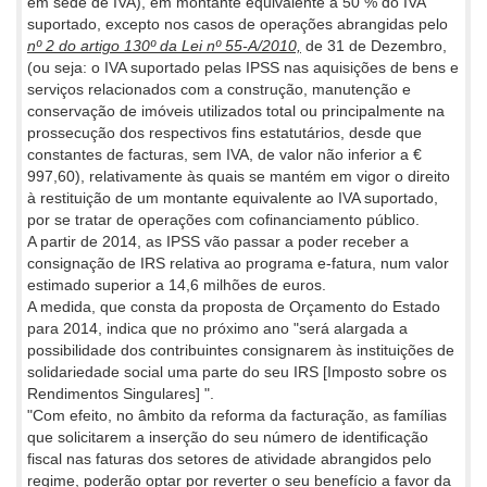
em sede de IVA), em montante equivalente a 50 % do IVA
suportado, excepto nos casos de operações abrangidas pelo
nº 2 do artigo 130º da Lei nº 55-A/2010,
de 31 de Dezembro,
(ou seja: o IVA suportado pelas IPSS nas aquisições de bens e
serviços relacionados com a construção, manutenção e
conservação de imóveis utilizados total ou principalmente na
prossecução dos respectivos fins estatutários, desde que
constantes de facturas, sem IVA, de valor não inferior a €
997,60), relativamente às quais se mantém em vigor o direito
à restituição de um montante equivalente ao IVA suportado,
por se tratar de operações com cofinanciamento público.
A partir de 2014, as IPSS vão passar a poder receber a
consignação de IRS relativa ao programa e-fatura, num valor
estimado superior a 14,6 milhões de euros.
A medida, que consta da proposta de Orçamento do Estado
para 2014, indica que no próximo ano "será alargada a
possibilidade dos contribuintes consignarem às instituições de
solidariedade social uma parte do seu IRS [Imposto sobre os
Rendimentos Singulares] ".
"Com efeito, no âmbito da reforma da facturação, as famílias
que solicitarem a inserção do seu número de identificação
fiscal nas faturas dos setores de atividade abrangidos pelo
regime, poderão optar por reverter o seu benefício a favor da