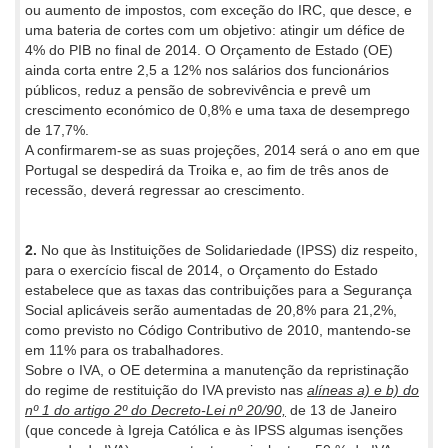
ou aumento de impostos, com exceção do IRC, que desce, e
uma bateria de cortes com um objetivo: atingir um défice de
4% do PIB no final de 2014. O Orçamento de Estado (OE)
ainda corta entre 2,5 a 12% nos salários dos funcionários
públicos, reduz a pensão de sobrevivência e prevê um
crescimento económico de 0,8% e uma taxa de desemprego
de 17,7%.
A confirmarem-se as suas projeções, 2014 será o ano em que
Portugal se despedirá da Troika e, ao fim de três anos de
recessão, deverá regressar ao crescimento.
2.
No que às Instituições de Solidariedade (IPSS) diz respeito,
para o exercício fiscal de 2014, o Orçamento do Estado
estabelece que as taxas das contribuições para a Segurança
Social aplicáveis serão aumentadas de 20,8% para 21,2%,
como previsto no Código Contributivo de 2010, mantendo-se
em 11% para os trabalhadores.
Sobre o IVA, o OE determina a manutenção da repristinação
do regime de restituição do IVA previsto nas
alíneas a) e b) do
nº 1 do artigo 2º do Decreto-Lei nº 20/90,
de 13 de Janeiro
(que concede à Igreja Católica e às IPSS algumas isenções