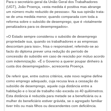
Para o secretário-geral da União Geral dos Trabalhadores
(UGT), João Proença, «esta medida é positiva mas abrange
um número muito reduzido de pessoas». Na sua opinião trata-
se de uma medida menor, quando comparada com toda a
reforma sobre o subsídio de desemprego, que é «totalmente
penalizadora para os desempregados».
«O Estado sempre considerou o subsídio de desemprego
propriedade sua, quando os trabalhadores e as empresas
descontam para isso», frisa o responsável, referindo-se ao
facto do diploma prever uma redução do período de
concessão do subsídio em caso de rescisão por mútuo acordo
com indemnização. «É o Governo a querer poupar dinheiro à
custa dos desempregados», acrescenta Proença.
De referir que, entre outros critérios, este novo regime define
como emprego adequado, cuja recusa leva a cessação do
subsídio de desemprego, aquele cuja distância entre a
habitação e o local de trabalho não exceda os 40 quilómetros.
Esta distância é reduzida para metade se a beneficiária ou a
mulher do beneficiário estiver grávida, se o agregado familiar
tiver três ou mais filhos ou descendentes com deficiência.