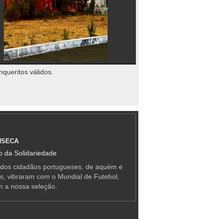
nqueritos válidos.
NSECA
 da Solidariedade
 dos cidadãos portugueses, de aquém e
as, vibraram com o Mundial de Futebol,
m a nossa seleção.