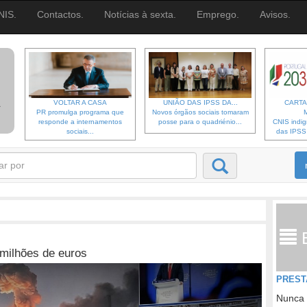
NIS.
Contactos.
Notícias à sexta.
Emprego.
Avisos.
VOLTAR A CASA
UNIÃO DAS IPSS DA...
CARTA
PR promulga programa que
Novos órgãos sociais tomaram
responde a internamentos
posse para o quadriénio...
CNIS indi
sociais...
das IPSS d
 milhões de euros
PREST
Nunca 