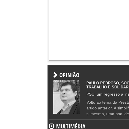
OPINIÃO
PAULO PEDROSO, SOC
TRABALHO E SOLIDAR
PSU: um regresso à ins
Volto ao tema da Presta
artigo anterior. A simpl
si mesma, uma boa ide
MULTIMÉDIA