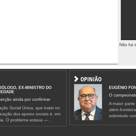
Não há i
OPINIÃO
IÓLOGO, EX-MINISTRO DO
EUGÉNIO FO
IEDADE
O campeonato
erção ainda por confirmar
A maior parte
ção Social Única, que tratei no
além-fronteir
ificação dos apoios sociais é, em
sobretudo co
ia. O problema estava —...