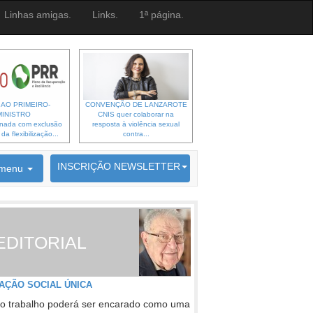
Linhas amigas.
Links.
1ª página.
 AO PRIMEIRO-
CONVENÇÃO DE LANZAROTE
MINISTRO
CNIS quer colaborar na
gnada com exclusão
resposta à violência sexual
a flexibilização...
contra...
6692 membros inscritos
INSCRIÇÃO NEWSLETTER
menu
EDITORIAL
AÇÃO SOCIAL ÚNICA
o trabalho poderá ser encarado como uma