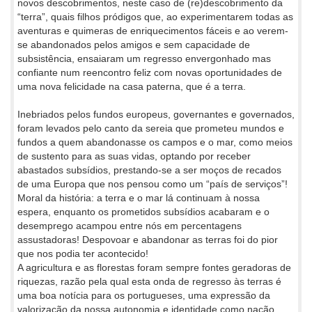
novos descobrimentos, neste caso de (re)descobrimento da
“terra”, quais filhos pródigos que, ao experimentarem todas as
aventuras e quimeras de enriquecimentos fáceis e ao verem-
se abandonados pelos amigos e sem capacidade de
subsistência, ensaiaram um regresso envergonhado mas
confiante num reencontro feliz com novas oportunidades de
uma nova felicidade na casa paterna, que é a terra.
Inebriados pelos fundos europeus, governantes e governados,
foram levados pelo canto da sereia que prometeu mundos e
fundos a quem abandonasse os campos e o mar, como meios
de sustento para as suas vidas, optando por receber
abastados subsídios, prestando-se a ser moços de recados
de uma Europa que nos pensou como um “país de serviços”!
Moral da história: a terra e o mar lá continuam à nossa
espera, enquanto os prometidos subsídios acabaram e o
desemprego acampou entre nós em percentagens
assustadoras! Despovoar e abandonar as terras foi do pior
que nos podia ter acontecido!
A agricultura e as florestas foram sempre fontes geradoras de
riquezas, razão pela qual esta onda de regresso às terras é
uma boa notícia para os portugueses, uma expressão da
valorização da nossa autonomia e identidade como nação