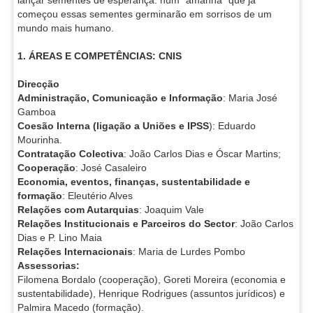
lançar sementes de esperança: num “amanhã” que já
começou essas sementes germinarão em sorrisos de um
mundo mais humano.
1. ÁREAS E COMPETÊNCIAS: CNIS
Direcção
Administração, Comunicação e Informação
: Maria José
Gamboa
Coesão Interna (ligação a Uniões e IPSS
): Eduardo
Mourinha.
Contratação Colectiva
: João Carlos Dias e Óscar Martins;
Cooperação
: José Casaleiro
Economia, eventos, finanças, sustentabilidade e
formação
: Eleutério Alves
Relações com Autarquias
: Joaquim Vale
Relações Institucionais e Parceiros do Sector
: João Carlos
Dias e P. Lino Maia
Relações Internacionais
: Maria de Lurdes Pombo
Assessorias:
Filomena Bordalo (cooperação), Goreti Moreira (economia e
sustentabilidade), Henrique Rodrigues (assuntos jurídicos) e
Palmira Macedo (formação).