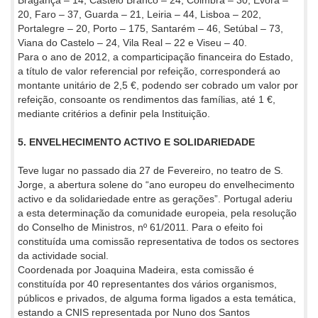
Bragança – 14, Castelo Branco – 24, Coimbra – 30, Évora –
20, Faro – 37, Guarda – 21, Leiria – 44, Lisboa – 202,
Portalegre – 20, Porto – 175, Santarém – 46, Setúbal – 73,
Viana do Castelo – 24, Vila Real – 22 e Viseu – 40.
Para o ano de 2012, a comparticipação financeira do Estado,
a título de valor referencial por refeição, corresponderá ao
montante unitário de 2,5 €, podendo ser cobrado um valor por
refeição, consoante os rendimentos das famílias, até 1 €,
mediante critérios a definir pela Instituição.
5. ENVELHECIMENTO ACTIVO E SOLIDARIEDADE
Teve lugar no passado dia 27 de Fevereiro, no teatro de S.
Jorge, a abertura solene do “ano europeu do envelhecimento
activo e da solidariedade entre as gerações”. Portugal aderiu
a esta determinação da comunidade europeia, pela resolução
do Conselho de Ministros, nº 61/2011. Para o efeito foi
constituída uma comissão representativa de todos os sectores
da actividade social.
Coordenada por Joaquina Madeira, esta comissão é
constituída por 40 representantes dos vários organismos,
públicos e privados, de alguma forma ligados a esta temática,
estando a CNIS representada por Nuno dos Santos