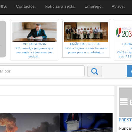
NIS.
Contactos.
Notícias à sexta.
Emprego.
Avisos.
VOLTAR A CASA
UNIÃO DAS IPSS DA...
CARTA
PR promulga programa que
Novos órgãos sociais tomaram
responde a internamentos
posse para o quadriénio...
CNIS indi
sociais...
das IPSS d
PREST
Nunca 