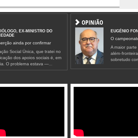
OPINIÃO
IÓLOGO, EX-MINISTRO DO
EUGÉNIO FO
IEDADE
O campeonato
erção ainda por confirmar
A maior parte
ção Social Única, que tratei no
além-fronteir
ificação dos apoios sociais é, em
sobretudo co
ia. O problema estava —...