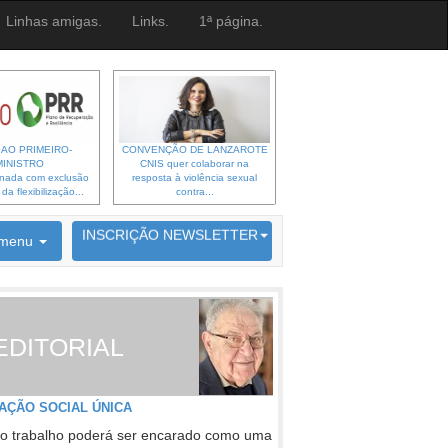
Linhas amigas.
Links.
1ª página.
 AO PRIMEIRO-
CONVENÇÃO DE LANZAROTE
MINISTRO
CNIS quer colaborar na
gnada com exclusão
resposta à violência sexual
a flexibilização...
contra...
6692 membros inscritos
INSCRIÇÃO NEWSLETTER
menu
EDITORIAL
AÇÃO SOCIAL ÚNICA
o trabalho poderá ser encarado como uma