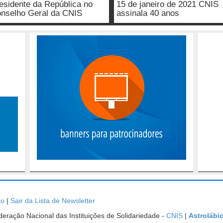
esidente da República no
15 de janeiro de 2021 CNIS
nselho Geral da CNIS
assinala 40 anos
ão
|
Sair da Lista de Newsletter
ração Nacional das Instituições de Solidariedade -
CNIS
|
Astrolábi