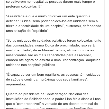
se estiverem no hospital as pessoas duram mais tempo e
preferem colocá-las lá”.
“A realidade é que é muito difícil ver um ente querido a
definhar. O ideal seria poder colocá-los em unidades sem a
frieza e a tecnicidade de um hospital”, sustentou, defendendo
uma solução de “equilíbrio”.
“Se as unidades de cuidados paliativos forem colocadas junto
das comunidades, numa lógica de proximidade, isso será
muito bem feito”, disse Manuel Lemos, afirmando que as
misericórdias são as mais capacitadas para as receber,
embora até agora se assista a uma “concentração” daquelas
unidades nos hospitais públicos.
“É capaz de ser um bom equilíbrio, as pessoas têm cuidados
de saúde e continuam próximas dos seus familiares”,
argumentou.
Quanto ao presidente da Confederação Nacional das
Instituições de Solidariedade, o padre Lino Maia disse à Lusa
que é “compreensível” a vontade de um doente terminal de
morrer em casa, mas “ao mesmo tempo as famílias têm