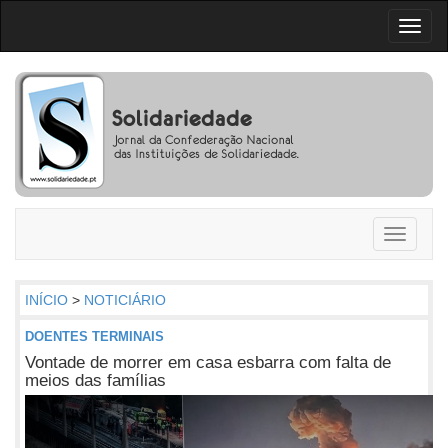
Toggl
naviga
Toggle
navigati
INÍCIO
>
NOTICIÁRIO
DOENTES TERMINAIS
Vontade de morrer em casa esbarra com falta de
meios das famílias