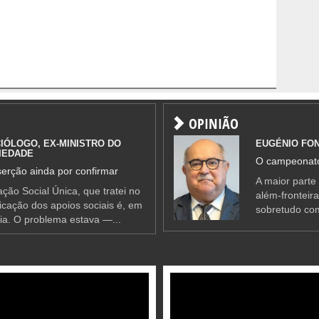
OPINIÃO
IÓLOGO, EX-MINISTRO DO
EUGÉNIO FO
IEDADE
O campeonato
erção ainda por confirmar
A maior parte
ção Social Única, que tratei no
além-fronteir
ificação dos apoios sociais é, em
sobretudo co
ia. O problema estava —...