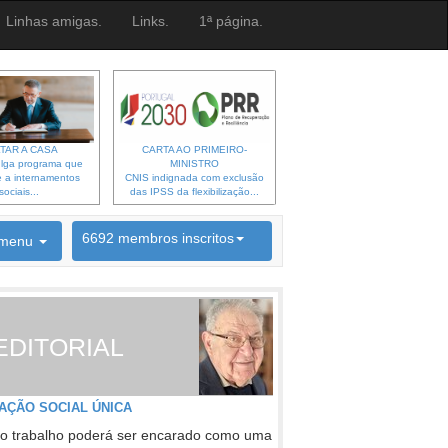
Linhas amigas.
Links.
1ª página.
TAR A CASA
CARTA AO PRIMEIRO-
lga programa que
MINISTRO
 a internamentos
CNIS indignada com exclusão
sociais...
das IPSS da flexibilização...
6692 membros inscritos
menu
INSCRIÇÃO NEWSLETTER
EDITORIAL
AÇÃO SOCIAL ÚNICA
o trabalho poderá ser encarado como uma