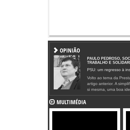
OPINIÃO
PAULO PEDROSO, SOC
TRABALHO E SOLIDAR
PSU: um regresso à ins
Volto ao tema da Presta
artigo anterior. A simpl
si mesma, uma boa ide
MULTIMÉDIA