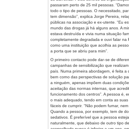
passaram perto de 25 mil pessoas. “Damo
todo o tipo de pessoas. O necessitado, pa
tem dimensão”, explica Jorge Pereira, rela
públicas na associação e ex-utente. “Eu e
mundo das drogas já há alguns anos. A mi
estava destruída e vivia numa situação fami
completamente degradada e ouvi falar na
como uma instituição que acolhia as pessoa
a porta que se abriu para mim”.
O primeiro contacto pode dar-se de diferen
campanhas de sensibilização que realizam 
país. Numa primeira abordagem, é feita a
bem como das perspectivas de solução par
a ninguém, apenas impõem duas condições
aceitação das normas internas, que acredi
funcionamento dos centros”. A pessoa é, e
o mais adequado, tendo em conta as suas 
fáceis de cumprir. “Não podem fumar, nem
Quando a pessoa, por exemplo, tem de dorm
sedativos. É preferível que a pessoa estej
naturalmente, que debaixo de outro tipo d
aconselhado nunca é inferior a um ano, e