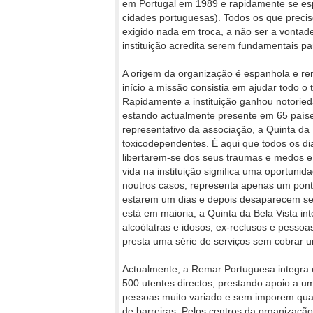
em Portugal em 1989 e rapidamente se es
cidades portuguesas). Todos os que preci
exigido nada em troca, a não ser a vontade
instituição acredita serem fundamentais pa
A origem da organização é espanhola e rem
início a missão consistia em ajudar todo o
Rapidamente a instituição ganhou notorie
estando actualmente presente em 65 países
representativo da associação, a Quinta da B
toxicodependentes. É aqui que todos os d
libertarem-se dos seus traumas e medos e
vida na instituição significa uma oportuni
noutros casos, representa apenas um pon
estarem um dias e depois desaparecem se
está em maioria, a Quinta da Bela Vista i
alcoólatras e idosos, ex-reclusos e pessoa
presta uma série de serviços sem cobrar u
Actualmente, a Remar Portuguesa integra 
500 utentes directos, prestando apoio a u
pessoas muito variado e sem imporem qual
de barreiras. Pelos centros da organização