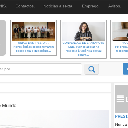
NIS.
Contactos.
Notícias à sexta.
Emprego.
Avisos.
UNIÃO DAS IPSS DA...
CONVENÇÃO DE LANZAROTE
VOL
Novos órgãos sociais tomaram
CNIS quer colaborar na
PR promu
posse para o quadriénio...
resposta à violência sexual
responde
contra...
no Mundo
PREST
Nunca 