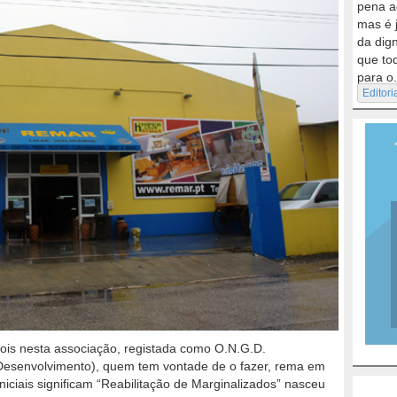
pena a
mas é 
da dig
que to
para o.
Editori
is nesta associação, registada como O.N.G.D.
esenvolvimento), quem tem vontade de o fazer, rema em
niciais significam “Reabilitação de Marginalizados” nasceu