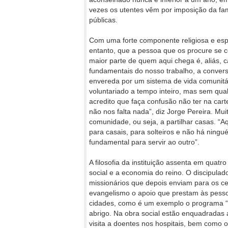
vezes os utentes vêm por imposição da famí
públicas.
Com uma forte componente religiosa e espi
entanto, que a pessoa que os procure se co
maior parte de quem aqui chega é, aliás,
fundamentais do nosso trabalho, a convers
envereda por um sistema de vida comunitár
voluntariado a tempo inteiro, mas sem qua
acredito que faça confusão não ter na car
não nos falta nada”, diz Jorge Pereira. 
comunidade, ou seja, a partilhar casas. “
para casais, para solteiros e não há ningu
fundamental para servir ao outro”.
A filosofia da instituição assenta em quatr
social e a economia do reino. O discipula
missionários que depois enviam para os c
evangelismo o apoio que prestam às pess
cidades, como é um exemplo o programa “A
abrigo. Na obra social estão enquadradas
visita a doentes nos hospitais, bem como