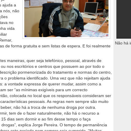
s ajuda a
ra nós, não
ções
stava no
nha vida
liar
 Remar,
Não há i
s de forma gratuita e sem listas de espera. E foi realmente
tes maneiras, quer seja telefónico, pessoal, através de
ou nos escritórios e centros que possuem ao por todo o
 descrição pormenorizada do tratamento e normas do centro,
a o problema identificado. Uma vez que não rejeitam ajuda
: a vontade expressa de querer mudar, assim como a
tam ser “as mínimas exigíveis para um correcto
ntão, colocada no local que os responsáveis consideram ser
características pessoais. As regras nem sempre são muito
 beber, não há a troca de nenhuma droga por outra.
ir, tem de o fazer naturalmente, não há o recurso a
a 15 dias sem dormir e ao fim desse tempo o faça
e drogas”, explica Jorge Pereira. O tempo de permanência
mbora este período nem sempre seja cumprido. “Muitas