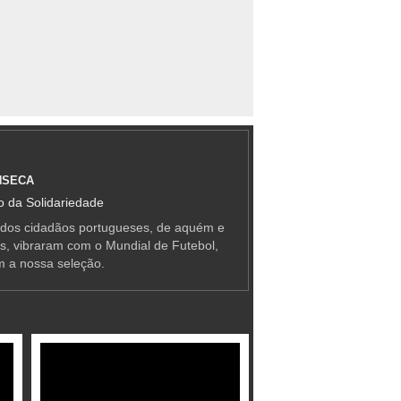
NSECA
 da Solidariedade
 dos cidadãos portugueses, de aquém e
as, vibraram com o Mundial de Futebol,
m a nossa seleção.