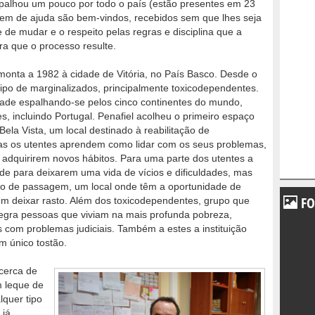
palhou um pouco por todo o país (estão presentes em 23
sem de ajuda são bem-vindos, recebidos sem que lhes seja
 de mudar e o respeito pelas regras e disciplina que a
ra que o processo resulte.
onta a 1982 à cidade de Vitória, no País Basco. Desde o
 tipo de marginalizados, principalmente toxicodependentes.
dade espalhando-se pelos cinco continentes do mundo,
, incluindo Portugal. Penafiel acolheu o primeiro espaço
ela Vista, um local destinado à reabilitação de
ias os utentes aprendem como lidar com os seus problemas,
 adquirirem novos hábitos. Para uma parte dos utentes a
dade para deixarem uma vida de vícios e dificuldades, mas
to de passagem, um local onde têm a oportunidade de
FO
m deixar rasto. Além dos toxicodependentes, grupo que
ntegra pessoas que viviam na mais profunda pobreza,
s com problemas judiciais. Também a estes a instituição
m único tostão.
cerca de
m leque de
quer tipo
 já