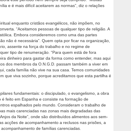
lia e é mais difícil aceitarem as normas”, diz o relações
ritual enquanto cristãos evangélicos, não impõem, no
nverta. “Aceitamos pessoas de qualquer tipo de religião. A
 católica. Embora consideremos como uma das partes
ão não é necessária”. Quem opta por ficar na organização,
io, assente na força do trabalho e no regime de
lquer tipo de renumeração. “Para quem está de fora
teira dinheiro para gastar da forma como entender, mas aqui
Muitos dos membros da O.N.G.D. passam também a viver em
Aqui, cada família não vive na sua casa. Temos comunidades
ém que viva sozinho, porque acreditamos que esta partilha é
o pilares fundamentais: o discipulado, o evangelismo, a obra
do é feito em Espanha e consiste na formação de
entros espalhados pelo mundo. Consideram o trabalho de
oas mais carenciadas nas zonas mais degradadas das
njos da Noite”, onde são distribuídos alimentos aos sem-
 as acções de acompanhamento a reclusos nas prisões, a
 o acompanhamento de famílias carenciadas.