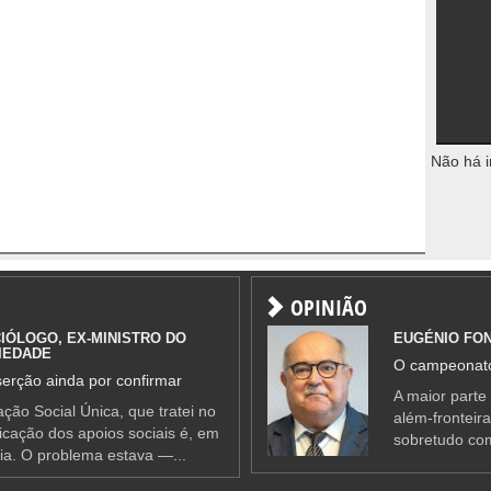
Não há i
OPINIÃO
IÓLOGO, EX-MINISTRO DO
EUGÉNIO FO
IEDADE
O campeonato
erção ainda por confirmar
A maior parte
ção Social Única, que tratei no
além-fronteir
ificação dos apoios sociais é, em
sobretudo co
ia. O problema estava —...