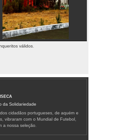
nqueritos válidos.
NSECA
 da Solidariedade
 dos cidadãos portugueses, de aquém e
as, vibraram com o Mundial de Futebol,
m a nossa seleção.