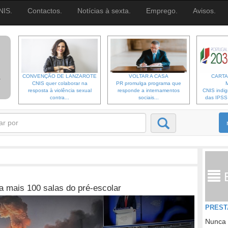
NIS.
Contactos.
Notícias à sexta.
Emprego.
Avisos.
CONVENÇÃO DE LANZAROTE
VOLTAR A CASA
CARTA
CNIS quer colaborar na
PR promulga programa que
resposta à violência sexual
responde a internamentos
CNIS indi
contra...
sociais...
das IPSS d
 mais 100 salas do pré-escolar
PREST
Nunca 