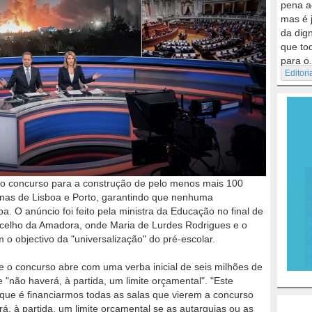
pena a
mas é 
da dig
que to
para o.
Editori
o concurso para a construção de pelo menos mais 100
anas de Lisboa e Porto, garantindo que nenhuma
a. O anúncio foi feito pela ministra da Educação no final de
concelho da Amadora, onde Maria de Lurdes Rodrigues e o
m o objectivo da "universalização" do pré-escolar.
e o concurso abre com uma verba inicial de seis milhões de
 "não haverá, à partida, um limite orçamental". "Este
 que é financiarmos todas as salas que vierem a concurso
á, à partida, um limite orçamental se as autarquias ou as