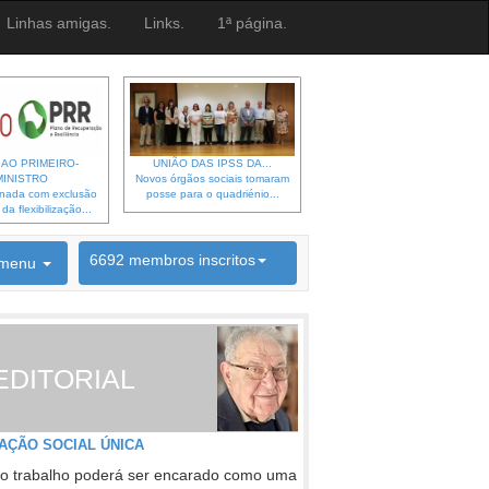
Linhas amigas.
Links.
1ª página.
 AO PRIMEIRO-
UNIÃO DAS IPSS DA...
MINISTRO
Novos órgãos sociais tomaram
gnada com exclusão
posse para o quadriénio...
a flexibilização...
6692 membros inscritos
menu
INSCRIÇÃO NEWSLETTER
EDITORIAL
AÇÃO SOCIAL ÚNICA
o trabalho poderá ser encarado como uma