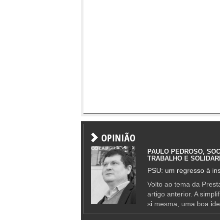
OPINIÃO
PAULO PEDROSO, SOC
TRABALHO E SOLIDAR
PSU: um regresso à ins
Volto ao tema da Presta
artigo anterior. A simpl
si mesma, uma boa ide