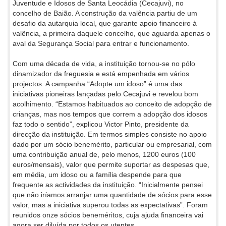
Juventude e Idosos de Santa Leocádia (Cecajuvi), no
concelho de Baião. A construção da valência partiu de um
desafio da autarquia local, que garante apoio financeiro à
valência, a primeira daquele concelho, que aguarda apenas o
aval da Segurança Social para entrar e funcionamento.
Com uma década de vida, a instituição tornou-se no pólo
dinamizador da freguesia e está empenhada em vários
projectos. A campanha “Adopte um idoso” é uma das
iniciativas pioneiras lançadas pelo Cecajuvi e revelou bom
acolhimento. “Estamos habituados ao conceito de adopção de
crianças, mas nos tempos que correm a adopção dos idosos
faz todo o sentido”, explicou Victor Pinto, presidente da
direcção da instituição. Em termos simples consiste no apoio
dado por um sócio benemérito, particular ou empresarial, com
uma contribuição anual de, pelo menos, 1200 euros (100
euros/mensais), valor que permite suportar as despesas que,
em média, um idoso ou a família despende para que
frequente as actividades da instituição. “Inicialmente pensei
que não iríamos arranjar uma quantidade de sócios para esse
valor, mas a iniciativa superou todas as expectativas”. Foram
reunidos onze sócios beneméritos, cuja ajuda financeira vai
agora ser diluída por todos os utentes.