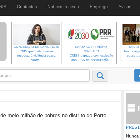
NIS.
Contactos.
Notícias à sexta.
Emprego.
Avisos.
CONVENÇÃO DE LANZAROTE
CARTA AO PRIMEIRO-
UNIÃO 
CNIS quer colaborar na
MINISTRO
Novos órgã
resposta à violência sexual
CNIS indignada com exclusão
posse pa
contra...
das IPSS da flexibilização...
de meio milhão de pobres no distrito do Porto
PREST
Nunca 