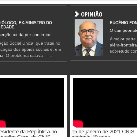
OPINIÃO
IÓLOGO, EX-MINISTRO DO
EUGÉNIO FO
IEDADE
O campeonato
erção ainda por confirmar
A maior parte
ção Social Única, que tratei no
além-fronteir
ificação dos apoios sociais é, em
sobretudo co
ia. O problema estava —...
esidente da República no
15 de janeiro de 2021 CNIS