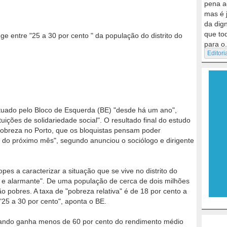
pena a
mas é 
da dig
que to
ge entre "25 a 30 por cento " da população do distrito do
para o.
Editori
tuado pelo Bloco de Esquerda (BE) "desde há um ano",
ições de solidariedade social". O resultado final do estudo
obreza no Porto, que os bloquistas pensam poder
o do próximo mês", segundo anunciou o sociólogo e dirigente
pes a caracterizar a situação que se vive no distrito do
e alarmante". De uma população de cerca de dois milhões
o pobres. A taxa de "pobreza relativa" é de 18 por cento a
"25 a 30 por cento", aponta o BE.
uando ganha menos de 60 por cento do rendimento médio