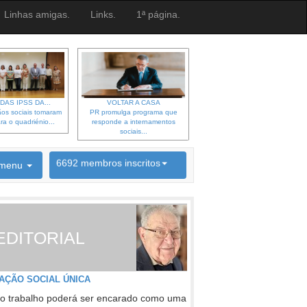
Linhas amigas.
Links.
1ª página.
DAS IPSS DA...
VOLTAR A CASA
os sociais tomaram
PR promulga programa que
ra o quadriénio...
responde a internamentos
sociais...
6692 membros inscritos
menu
INSCRIÇÃO NEWSLETTER
EDITORIAL
AÇÃO SOCIAL ÚNICA
o trabalho poderá ser encarado como uma