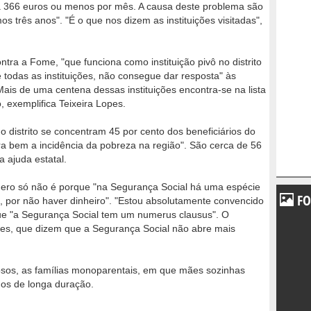
a 366 euros ou menos por mês. A causa deste problema são
os três anos". "É o que nos dizem as instituições visitadas",
ntra a Fome, "que funciona como instituição pivô no distrito
 todas as instituições, não consegue dar resposta" às
"Mais de uma centena dessas instituições encontra-se na lista
 exemplifica Teixeira Lopes.
o distrito se concentram 45 por cento dos beneficiários do
ra bem a incidência da pobreza na região". São cerca de 56
a ajuda estatal.
ero só não é porque "na Segurança Social há uma espécie
FO
s, por não haver dinheiro". "Estou absolutamente convencido
 que "a Segurança Social tem um numerus clausus". O
ições, que dizem que a Segurança Social não abre mais
dosos, as famílias monoparentais, em que mães sozinhas
os de longa duração.