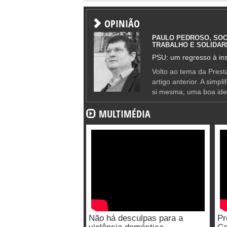
OPINIÃO
PAULO PEDROSO, SOC
TRABALHO E SOLIDAR
PSU: um regresso à ins
Volto ao tema da Presta
artigo anterior. A simpl
si mesma, uma boa ide
MULTIMÉDIA
Não há desculpas para a
Pr