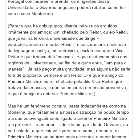
Portugal continuarem a prender os dirigentes dessa
Universidade, o Governo angolano poderá retaliar, como fez
com o caso Mantorras).
(Parece que há dois grupos, distribuindo-se os arguidos
irmãmente por ambos: um, chefiado pelo Reitor, ou ex-Reitor,
que já vai na terceira universidade que dirige –
verdadeiramente um turbo-Reitor - e se caracteriza pelo uso
de linguagem castiça; em entrevista, esclareceu que o Vice-
Reitor é que tratava das “massas”, e que os documentos dos
registos da Universidade, ao fim de alguns anos, “iam para o
maneta” . Já não peço muita gravidade, mas alguma não seria
fora de propósito. Sempre é um Reitor...- e que é amigo do
Primeiro-Ministro; outro, chefiado pelo dito Vice-Reitor que
tratava das massas, e que se encontra em prisão preventiva,
e que é amigo do anterior Primeiro-Ministro.)
Mas há um fenómeno comum, nesta Independente como na
Moderna, que foi também a nossa distracção há pouco tempo
e a que esteve igualmente ligado o anterior Primeiro-Ministro
e o próximo – e anterior – líder de um partido do Governo; ou
na Lusíada, a que esteve ligado, para variar, um outro ex-
Primeiro-Ministro; ou noutras mais discretas: a gente levanta