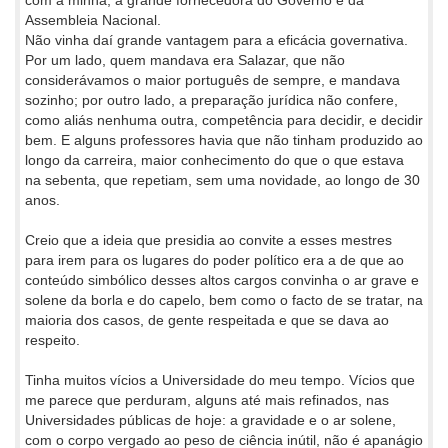
com a minha, a grande fornecedora do Governo e da
Assembleia Nacional.
Não vinha daí grande vantagem para a eficácia governativa.
Por um lado, quem mandava era Salazar, que não
considerávamos o maior português de sempre, e mandava
sozinho; por outro lado, a preparação jurídica não confere,
como aliás nenhuma outra, competência para decidir, e decidir
bem. E alguns professores havia que não tinham produzido ao
longo da carreira, maior conhecimento do que o que estava
na sebenta, que repetiam, sem uma novidade, ao longo de 30
anos.
Creio que a ideia que presidia ao convite a esses mestres
para irem para os lugares do poder político era a de que ao
conteúdo simbólico desses altos cargos convinha o ar grave e
solene da borla e do capelo, bem como o facto de se tratar, na
maioria dos casos, de gente respeitada e que se dava ao
respeito.
Tinha muitos vícios a Universidade do meu tempo. Vícios que
me parece que perduram, alguns até mais refinados, nas
Universidades públicas de hoje: a gravidade e o ar solene,
com o corpo vergado ao peso de ciência inútil, não é apanágio