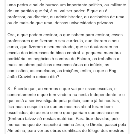
uma pedra e sai do buraco um importante político, ou militante
de um partido que foi, é ou vai ser poder. E que ou é
professor, ou director, ou administrador, ou accionista de uma,
ou de mais do que uma, dessas universidades privadas…
Ora, o que podem ensinar, o que sabem para ensinar, esses
professores que fizeram o seu currículo, que tiraram o seu
curso, que fizeram o seu mestrado, que se doutoraram na
escola dos interesses do bloco central: a pequena manobra
partidária, os negócios à sombra do Estado, os trabalhos a
mais, as obras públicas desnecessárias ou inúteis, as
comissões, as caneladas, as traições, enfim, o que o Eng.
João Cravinho deixou dito?
3 - É certo que, ao vermos o que vai por essas escolas, e
concretamente o que tem vindo a nu nesta Independente, e o
que está a ser investigado pela polícia, como já foi noutras,
fica-nos a suspeita de que os mestres afinal foram bem
escolhidos, de acordo com o que queriam que ensinassem.
(Embora talvez só nestas matérias. Para tirar dúvidas, pelo
menos no que diz respeito à minha área, o Direito, passei pela
Almedina, para ver as obras cientificas de fôlego dos mestres