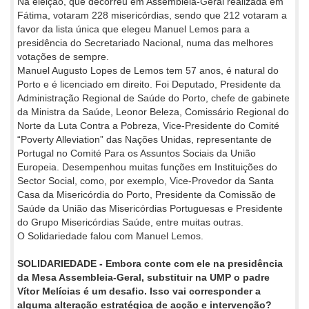
Na eleição, que decorreu em Assembleia-Geral realizada em
Fátima, votaram 228 misericórdias, sendo que 212 votaram a
favor da lista única que elegeu Manuel Lemos para a
presidência do Secretariado Nacional, numa das melhores
votações de sempre.
Manuel Augusto Lopes de Lemos tem 57 anos, é natural do
Porto e é licenciado em direito. Foi Deputado, Presidente da
Administração Regional de Saúde do Porto, chefe de gabinete
da Ministra da Saúde, Leonor Beleza, Comissário Regional do
Norte da Luta Contra a Pobreza, Vice-Presidente do Comité
“Poverty Alleviation” das Nações Unidas, representante de
Portugal no Comité Para os Assuntos Sociais da União
Europeia. Desempenhou muitas funções em Instituições do
Sector Social, como, por exemplo, Vice-Provedor da Santa
Casa da Misericórdia do Porto, Presidente da Comissão de
Saúde da União das Misericórdias Portuguesas e Presidente
do Grupo Misericórdias Saúde, entre muitas outras.
O Solidariedade falou com Manuel Lemos.
SOLIDARIEDADE - Embora conte com ele na presidência
da Mesa Assembleia-Geral, substituir na UMP o padre
Vítor Melícias é um desafio. Isso vai corresponder a
alguma alteração estratégica de acção e intervenção?