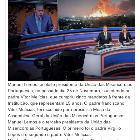
Manuel Lemos foi eleito presidente da União das Misericórdias
Portuguesas, no passado dia 25 de Novembro, sucedendo ao
padre Vítor Melícias, que cumpriu cinco mandatos à frente da
Instituição, que representam 15 anos. O padre franciscano
Vítor Melícias, foi escolhido para presidir à Mesa da
Assembleia-Geral da União das Misericórdias Portuguesas.
Manuel Lemos é o terceiro presidente da União das
Misericórdias Portuguesas. O primeiro foi o padre Virgílio
Lopes e o segundo o padre Vítor Melícias.