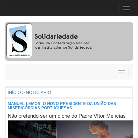
Toggl
naviga
Toggle
navigati
INÍCIO
>
NOTICIÁRIO
MANUEL LEMOS, O NOVO PRESIDENTE DA UNIÃO DAS
MISERICÓRDIAS PORTUGUESAS
Não pretendo ser um clone do Padre Vítor Melícias