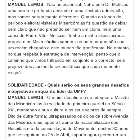
MANUEL LEMOS
- Não no essencial. Nutro pelo Dr. Melícias
uma sólida e profunda amizade e uma ilimitada admiração,
mas somos naturalmente diferentes. Quando ao longo do
período eleitoral visitei as Misericórdias fiz questão de deixar
bem claro que não pretendo ser nem um clone, nem uma
cópia do Padre Vítor Melícias. Tenho a minha idiossincrasia
própria e as Misericórdias sabem isso bem porque não sou
um recém chegado a este mundo tão gratificante. No entanto,
no que respeita à estratégia de intervenção, penso que o
caminho que vimos trilhando em conjunto é o correcto, sem
prejuízo dos ajustes de circunstância que cada momento
exigirá.
SOLIDARIEDADE - Quais serão os seus grandes desafios
e objectivos enquanto líder da UMP?
MANUEL LEMOS
- O maior desafio é o de adequar a Missão
das Misericórdias à realidade do primeiro quartel do Século
XXI, mantendo a sua cultura e os seus valores de sempre.
Dito de outra forma: ultrapassados os ciclos da sobrevivência
das Misericórdias, após o trauma da nacionalização dos
Hospitais e o da consolidação do Movimento, nestes 30 anos
que se seguiram ao 25 de Abril, importa agora percorrer um