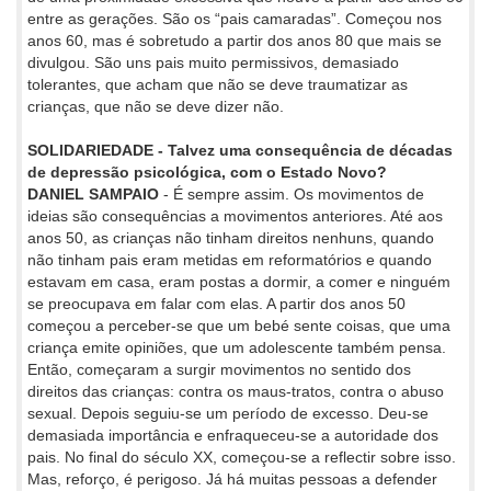
entre as gerações. São os “pais camaradas”. Começou nos
anos 60, mas é sobretudo a partir dos anos 80 que mais se
divulgou. São uns pais muito permissivos, demasiado
tolerantes, que acham que não se deve traumatizar as
crianças, que não se deve dizer não.
SOLIDARIEDADE - Talvez uma consequência de décadas
de depressão psicológica, com o Estado Novo?
DANIEL SAMPAIO
- É sempre assim. Os movimentos de
ideias são consequências a movimentos anteriores. Até aos
anos 50, as crianças não tinham direitos nenhuns, quando
não tinham pais eram metidas em reformatórios e quando
estavam em casa, eram postas a dormir, a comer e ninguém
se preocupava em falar com elas. A partir dos anos 50
começou a perceber-se que um bebé sente coisas, que uma
criança emite opiniões, que um adolescente também pensa.
Então, começaram a surgir movimentos no sentido dos
direitos das crianças: contra os maus-tratos, contra o abuso
sexual. Depois seguiu-se um período de excesso. Deu-se
demasiada importância e enfraqueceu-se a autoridade dos
pais. No final do século XX, começou-se a reflectir sobre isso.
Mas, reforço, é perigoso. Já há muitas pessoas a defender