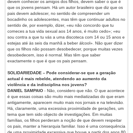
devem conhecer os amigos dos filhos, devem saber o que é
que os jovens pensam. Há um autor brasileiro que diz que os
pais devem adolescer, no sentido de compreender um
bocadinho os adolescentes, mas têm que continuar adultos no
sentido de, por exemplo, dizer, «eu não concordo que tu
comeces a tua vida sexual aos 14 anos, é muito cedo»; «eu
sou contra a que tu vás a uma discoteca com 14 ou 15 anos e
estejas até às seis da manhã a beber álcool». Não quer dizer
que os filhos não possam desobedecer, porque muitas vezes
desobedecem, isso é normal. Mas têm que saber
exactamente o que é que os pais pensam.
SOLIDARIEDADE – Pode considerar-se que a geração
actual é mais rebelde, atendendo ao aumento da
violência e da indisciplina nos jovens?
DANIEL SAMPAIO
- Não, considero que não. O que acontece
é que essas coisas são muito mais mediatizadas do que eram
antigamente, aparecem muito mais nos jornais e na televisão.
Há, claramente, uma excessiva proximidade de gerações, um
tema que tem sido objecto de investigações. Em muitas
famílias, os filhos perderam a noção de que devem respeitar
os pais, manter a hierarquia familiar. Isso é uma consequência
de uma proximidade excessiva que houve a partir dos anos 80