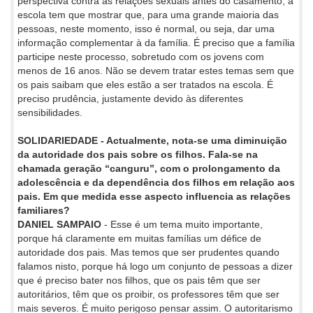
perspectiva contra as relações sexuais antes do casamento, a
escola tem que mostrar que, para uma grande maioria das
pessoas, neste momento, isso é normal, ou seja, dar uma
informação complementar à da família. É preciso que a família
participe neste processo, sobretudo com os jovens com
menos de 16 anos. Não se devem tratar estes temas sem que
os pais saibam que eles estão a ser tratados na escola. É
preciso prudência, justamente devido às diferentes
sensibilidades.
SOLIDARIEDADE - Actualmente, nota-se uma diminuição
da autoridade dos pais sobre os filhos. Fala-se na
chamada geração “canguru”, com o prolongamento da
adolescência e da dependência dos filhos em relação aos
pais. Em que medida esse aspecto influencia as relações
familiares?
DANIEL SAMPAIO
- Esse é um tema muito importante,
porque há claramente em muitas famílias um défice de
autoridade dos pais. Mas temos que ser prudentes quando
falamos nisto, porque há logo um conjunto de pessoas a dizer
que é preciso bater nos filhos, que os pais têm que ser
autoritários, têm que os proibir, os professores têm que ser
mais severos. É muito perigoso pensar assim. O autoritarismo