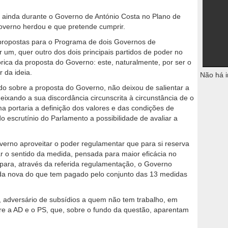
ta ainda durante o Governo de António Costa no Plano de
overno herdou e que pretende cumprir.
 propostas para o Programa de dois Governos de
 um, quer outro dos dois principais partidos de poder no
ica da proposta do Governo: este, naturalmente, por ser o
r da ideia.
Não há i
ndo sobre a proposta do Governo, não deixou de salientar a
xando a sua discordância circunscrita à circunstância de o
 portaria a definição dos valores e das condições de
o escrutínio do Parlamento a possibilidade de avaliar a
verno aproveitar o poder regulamentar que para si reserva
ar o sentido da medida, pensada para maior eficácia no
para, através da referida regulamentação, o Governo
a nova do que tem pagado pelo conjunto das 13 medidas
 adversário de subsídios a quem não tem trabalho, em
re a AD e o PS, que, sobre o fundo da questão, aparentam