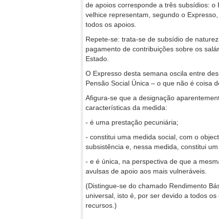
de apoios corresponde a três subsídios: o
velhice representam, segundo o Expresso,
todos os apoios.
Repete-se: trata-se de subsídio de nature
pagamento de contribuições sobre os salá
Estado.
O Expresso desta semana oscila entre de
Pensão Social Única – o que não é coisa
Afigura-se que a designação aparentement
características da medida:
- é uma prestação pecuniária;
- constitui uma medida social, com o obje
subsistência e, nessa medida, constitui u
- e é única, na perspectiva de que a mesm
avulsas de apoio aos mais vulneráveis.
(Distingue-se do chamado Rendimento Básic
universal, isto é, por ser devido a todos
recursos.)