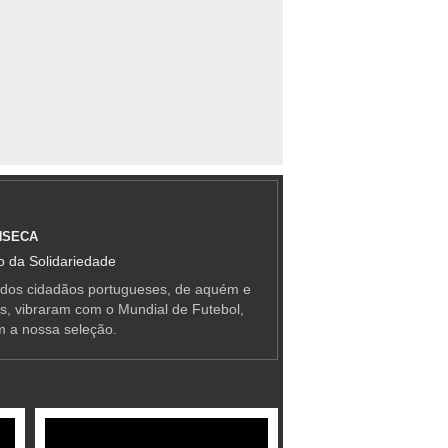
NSECA
 da Solidariedade
 dos cidadãos portugueses, de aquém e
as, vibraram com o Mundial de Futebol,
m a nossa seleção.