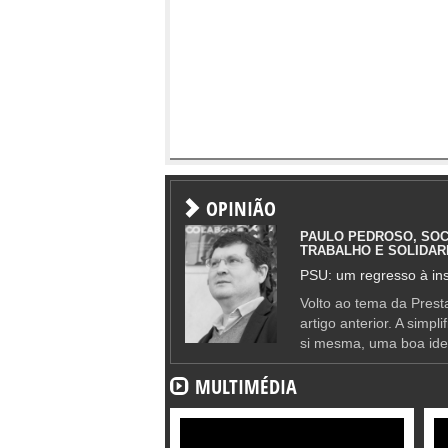
OPINIÃO
PAULO PEDROSO, SOC
TRABALHO E SOLIDAR
PSU: um regresso à ins
Volto ao tema da Presta
artigo anterior. A simpl
si mesma, uma boa ide
MULTIMÉDIA