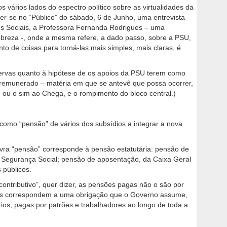
s vários lados do espectro político sobre as virtualidades da
ler-se no “Público” do sábado, 6 de Junho, uma entrevista
s Sociais, a Professora Fernanda Rodrigues – uma
pobreza -, onde a mesma refere, a dado passo, sobre a PSU,
o de coisas para torná-las mais simples, mais claras, é
rvas quanto à hipótese de os apoios da PSU terem como
o remunerado – matéria em que se antevê que possa ocorrer,
; ou o sim ao Chega, e o rompimento do bloco central.)
 como “pensão” de vários dos subsídios a integrar a nova
avra “pensão” corresponde à pensão estatutária: pensão de
a Segurança Social; pensão de aposentação, da Caixa Geral
 públicos.
ntributivo”, quer dizer, as pensões pagas não o são por
es correspondem a uma obrigação que o Governo assume,
rios, pagas por patrões e trabalhadores ao longo de toda a