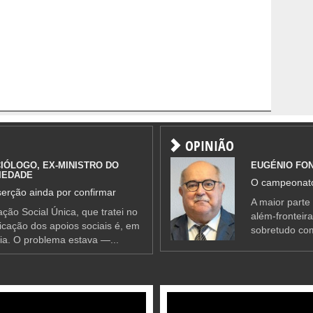
OPINIÃO
IÓLOGO, EX-MINISTRO DO
EUGÉNIO FO
IEDADE
O campeonato
erção ainda por confirmar
A maior parte
ção Social Única, que tratei no
além-fronteir
ificação dos apoios sociais é, em
sobretudo co
ia. O problema estava —...