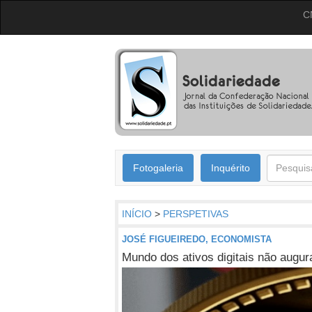
C
Fotogaleria
Inquérito
INÍCIO
>
PERSPETIVAS
JOSÉ FIGUEIREDO, ECONOMISTA
Mundo dos ativos digitais não augu