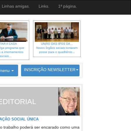
Linhas amigas.
Links.
1ª página.
TAR A CASA
UNIÃO DAS IPSS DA...
lga programa que
Novos órgãos sociais tomaram
 a internamentos
posse para o quadriénio...
sociais...
6692 membros inscritos
INSCRIÇÃO NEWSLETTER
menu
EDITORIAL
AÇÃO SOCIAL ÚNICA
o trabalho poderá ser encarado como uma