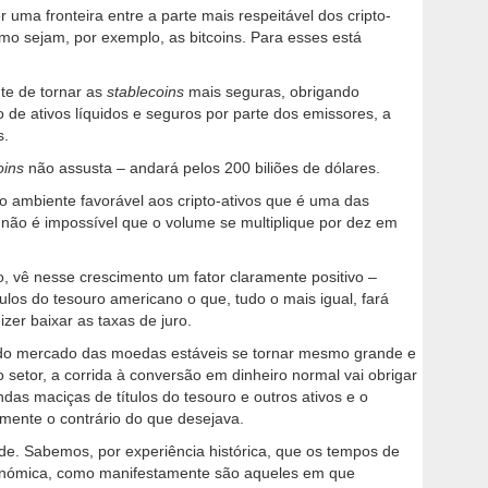
 uma fronteira entre a parte mais respeitável dos cripto-
omo sejam, por exemplo, as bitcoins. Para esses está
te de tornar as
stablecoins
mais seguras, obrigando
e ativos líquidos e seguros por parte dos emissores, a
s.
oins
não assusta – andará pelos 200 biliões de dólares.
o ambiente favorável aos cripto-ativos que é uma das
não é impossível que o volume se multiplique por dez em
ro, vê nesse crescimento um fator claramente positivo –
ulos do tesouro americano o que, tudo o mais igual, fará
zer baixar as taxas de juro.
 do mercado das moedas estáveis se tornar mesmo grande e
 setor, a corrida à conversão em dinheiro normal vai obrigar
as maciças de títulos do tesouro e outros ativos e o
amente o contrário do que desejava.
. Sabemos, por experiência histórica, que os tempos de
conómica, como manifestamente são aqueles em que