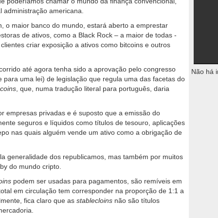
que poderíamos chamar o mundo da finança convencional,
ual administração americana.
, o maior banco do mundo, estará aberto a emprestar
gestoras de ativos, como a Black Rock – a maior de todas -
clientes criar exposição a ativos como bitcoins e outros
corrido até agora tenha sido a aprovação pelo congresso
Não há i
 para uma lei) de legislação que regula uma das facetas do
ecoins
, que, numa tradução literal para português, daria
 por empresas privadas e é suposto que a emissão do
amente seguros e líquidos como títulos de tesouro, aplicações
epo nas quais alguém vende um ativo como a obrigação de
la generalidade dos republicamos, mas também por muitos
by do mundo cripto.
oins
podem ser usadas para pagamentos, são remíveis em
 total em circulação tem corresponder na proporção de 1:1 a
lmente, fica claro que as
stablecloins
não são títulos
mercadoria.