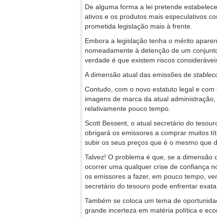
De alguma forma a lei pretende estabelecer
ativos e os produtos mais especulativos c
prometida legislação mais à frente.
Embora a legislação tenha o mérito aparen
nomeadamente à detenção de um conjunto d
verdade é que existem riscos considerávei
A dimensão atual das emissões de
stablec
Contudo, com o novo estatuto legal e com 
imagens de marca da atual administração, 
relativamente pouco tempo.
Scott Bessent, o atual secretário do tesou
obrigará os emissores a comprar muitos tít
subir os seus preços que é o mesmo que di
Talvez! O problema é que, se a dimensão
ocorrer uma qualquer crise de confiança no
os emissores a fazer, em pouco tempo, vend
secretário do tesouro pode enfrentar exat
Também se coloca um tema de oportunidade
grande incerteza em matéria política e e