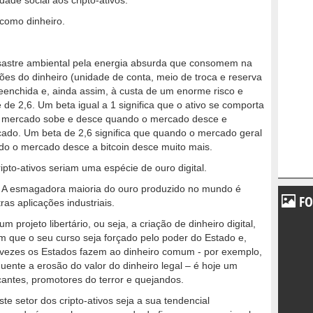
ade social aos cripto-ativos.
 como dinheiro.
esastre ambiental pela energia absurda que consomem na
nções do dinheiro (unidade de conta, meio de troca e reserva
reenchida e, ainda assim, à custa de um enorme risco e
é de 2,6. Um beta igual a 1 significa que o ativo se comporta
o mercado sobe e desce quando o mercado desce e
do. Um beta de 2,6 significa que quando o mercado geral
do o mercado desce a bitcoin desce muito mais.
pto-ativos seriam uma espécie de ouro digital.
. A esmagadora maioria do ouro produzido no mundo é
FO
as aplicações industriais.
projeto libertário, ou seja, a criação de dinheiro digital,
 que o seu curso seja forçado pelo poder do Estado e,
 vezes os Estados fazem ao dinheiro comum - por exemplo,
uente a erosão do valor do dinheiro legal – é hoje um
icantes, promotores do terror e quejandos.
ste setor dos cripto-ativos seja a sua tendencial