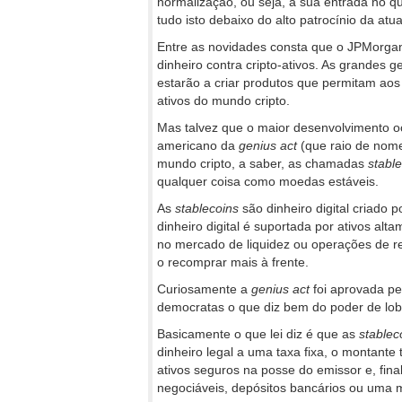
normalização, ou seja, a sua entrada no 
tudo isto debaixo do alto patrocínio da at
Entre as novidades consta que o JPMorgan
dinheiro contra cripto-ativos. As grandes 
estarão a criar produtos que permitam aos 
ativos do mundo cripto.
Mas talvez que o maior desenvolvimento o
americano da
genius act
(que raio de nome
mundo cripto, a saber, as chamadas
stabl
qualquer coisa como moedas estáveis.
As
stablecoins
são dinheiro digital criado
dinheiro digital é suportada por ativos alt
no mercado de liquidez ou operações de r
o recomprar mais à frente.
Curiosamente a
genius act
foi aprovada pe
democratas o que diz bem do poder de lob
Basicamente o que lei diz é que as
stablec
dinheiro legal a uma taxa fixa, o montante
ativos seguros na posse do emissor e, fina
negociáveis, depósitos bancários ou uma 