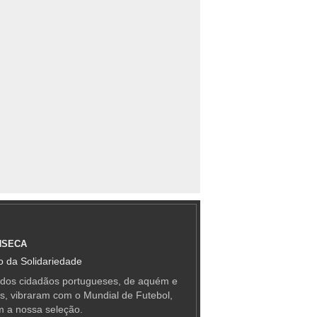
NSECA
 da Solidariedade
 dos cidadãos portugueses, de aquém e
as, vibraram com o Mundial de Futebol,
m a nossa seleção.