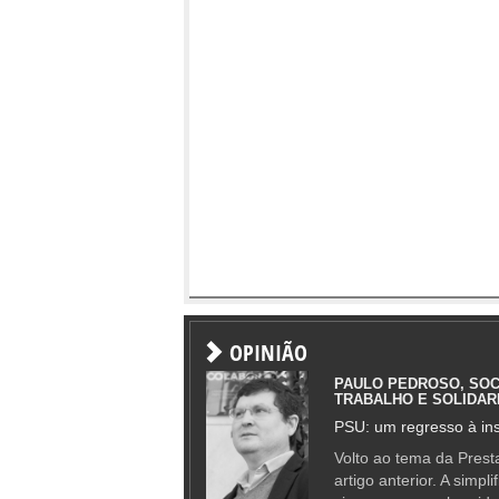
OPINIÃO
PAULO PEDROSO, SOC
TRABALHO E SOLIDAR
PSU: um regresso à ins
Volto ao tema da Presta
artigo anterior. A simpl