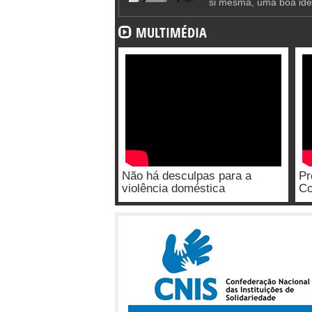
si mesma, uma boa ide
MULTIMÉDIA
Não há desculpas para a
Pr
violência doméstica
Co