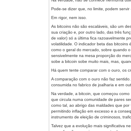
Na verdade, não se conhece nenhuma utilid
Pode-se dizer que, no limite, podem servir
Em rigor, nem isso.
As bitcoins não são escaláveis, são um d
sua criação e, por outro lado, das três fu
de valor) só a última fica razoavelmente p
volatilidade. O indicador beta das bitcoins 
como o geral do mercado, sobre quando 
sensivelmente na mesa proporção do merca
sobe a bitcoin sobe muito mais, mas, quan
Há quem tente comparar com o ouro, os cri
A comparação com o ouro não faz sentido
consumida no fabrico de joalharia e em outr
Na verdade, a bitcoin, que começou como um 
que circula numa comunidade de pares sem
como tal, ao abrigo das maldades que por
permitindo inflação em excesso e a conseq
instrumento de eleição de criminosos, traf
Talvez que a evolução mais significativa ne