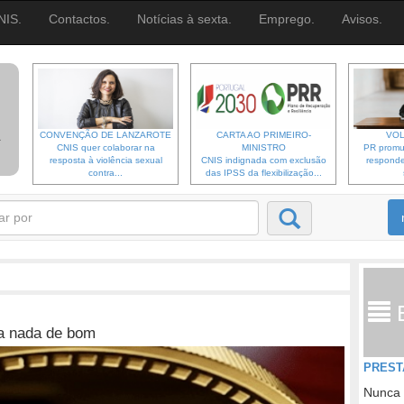
NIS.
Contactos.
Notícias à sexta.
Emprego.
Avisos.
CONVENÇÃO DE LANZAROTE
CARTA AO PRIMEIRO-
VOL
CNIS quer colaborar na
MINISTRO
PR promu
resposta à violência sexual
CNIS indignada com exclusão
responde
contra...
das IPSS da flexibilização...
ra nada de bom
PREST
Nunca 