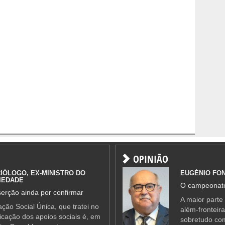
OPINIÃO
IÓLOGO, EX-MINISTRO DO
EUGÉNIO FO
IEDADE
O campeonato
erção ainda por confirmar
A maior parte
ção Social Única, que tratei no
além-fronteir
ificação dos apoios sociais é, em
sobretudo co