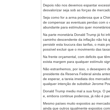
Depois não nos devemos espantar excessiv
desvalorizar seja sob as forças de mercado
Seja como for a arma poderosa que a Chin
de compensar as eventuais perdas com o e
abundante para estímulos quer monetários 
Na parte monetária Donald Trump já foi in
caminho descendente da inflação não há qu
persistir esta loucura das tarifas, o mais 
possível excluir que o movimento das tax
Na frente orçamental, com deficits que tê
exista margem para qualquer estímulo sign
Não estranhemos, por isso, o desespero d
presidente da Reserva Federal ainda ant
de esperar, a tareia imediata dos mercados 
qualquer intenção de substituir Jerome Po
Donald Trump mediu mal a sua força. O pe
e, embora continue poderosa, já não é pa
Mesmo países muito expostos ao mercado a
ainda que outros igualmente expostos co