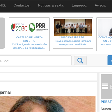
NIS.
Contactos.
Notícias à sexta.
Emprego.
Avisos.
CARTA AO PRIMEIRO-
UNIÃO DAS IPSS DA...
CONVENÇÃ
MINISTRO
Novos órgãos sociais tomaram
CNIS qu
CNIS indignada com exclusão
posse para o quadriénio...
resposta 
das IPSS da flexibilização...
ganhar
PREST
Nunca 