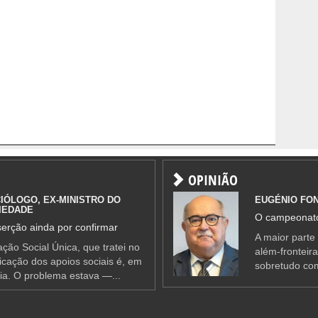
OPINIÃO
IÓLOGO, EX-MINISTRO DO
EUGÉNIO FO
IEDADE
O campeonato
erção ainda por confirmar
A maior parte
ção Social Única, que tratei no
além-fronteir
ificação dos apoios sociais é, em
sobretudo co
ia. O problema estava —...