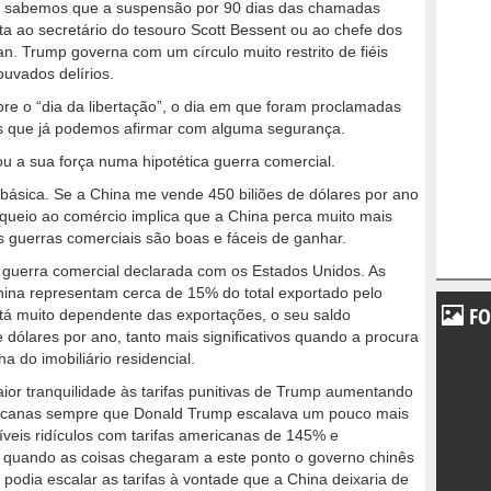
, sabemos que a suspensão por 90 dias das chamadas
lta ao secretário do tesouro Scott Bessent ou ao chefe dos
n. Trump governa com um círculo muito restrito de fiéis
ouvados delírios.
e o “dia da libertação”, o dia em que foram proclamadas
sas que já podemos afirmar com alguma segurança.
 a sua força numa hipotética guerra comercial.
 básica. Se a China me vende 450 biliões de dólares por ano
ueio ao comércio implica que a China perca muito mais
s guerras comerciais são boas e fáceis de ganhar.
 guerra comercial declarada com os Estados Unidos. As
ina representam cerca de 15% do total exportado pelo
FO
stá muito dependente das exportações, o seu saldo
e dólares por ano, tanto mais significativos quando a procura
ha do imobiliário residencial.
or tranquilidade às tarifas punitivas de Trump aumentando
ericanas sempre que Donald Trump escalava um pouco mais
níveis ridículos com tarifas americanas de 145% e
 quando as coisas chegaram a este ponto o governo chinês
odia escalar as tarifas à vontade que a China deixaria de