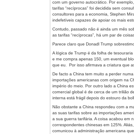
com um governo autocrático. Por exemplo
tarifas “recíprocas” foi decidida sem consu
consultores para a economia, Stephen Mira
indefetíveis capazes de apoiar os mais est
Contudo, passado não é ainda um mês sobr
as tarifas “recíprocas”, há um par de coi
Parece claro que Donadl Trump sobrestimou
A lógica de Trump é da folha de tesouraria
e me compra apenas 150, um eventual bloq
que eu. Por isso afirmava a criatura que a
De facto a China tem muito a perder numa
importações americanas com origem na Ch
império do meio. Por outro lado a China e
comercial global é de cerca de um trilião d
interna está frágil depois do estouro da bol
Não obstante a China respondeu com a mai
as suas tarifas sobre as importações am
a sua guerra tarifária. A coisa acabou em 
correspondentes chinesas em 125%. Aliás,
comunicou à administração americana que p