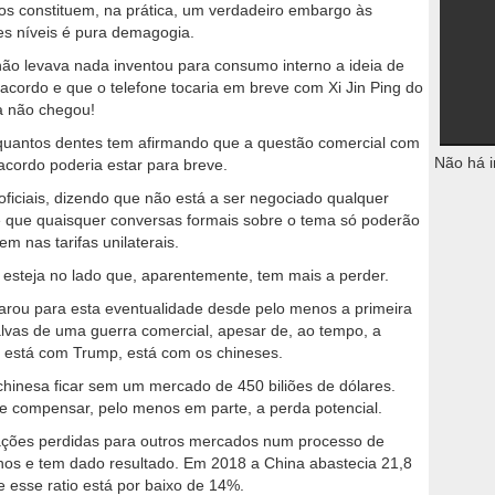
ros constituem, na prática, um verdadeiro embargo às
es níveis é pura demagogia.
o levava nada inventou para consumo interno a ideia de
acordo e que o telefone tocaria em breve com Xi Jin Ping do
ma não chegou!
uantos dentes tem afirmando que a questão comercial com
Não há i
acordo poderia estar para breve.
ficiais, dizendo que não está a ser negociado qualquer
 que quaisquer conversas formais sobre o tema só poderão
m nas tarifas unilaterais.
 esteja no lado que, aparentemente, tem mais a perder.
arou para esta eventualidade desde pelo menos a primeira
lvas de uma guerra comercial, apesar de, ao tempo, a
o está com Trump, está com os chineses.
chinesa ficar sem um mercado de 450 biliões de dólares.
e compensar, pelo menos em parte, a perda potencial.
ações perdidas para outros mercados num processo de
anos e tem dado resultado. Em 2018 a China abastecia 21,8
 esse ratio está por baixo de 14%.