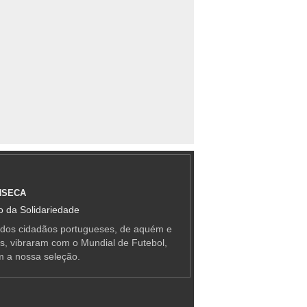
NSECA
 da Solidariedade
 dos cidadãos portugueses, de aquém e
as, vibraram com o Mundial de Futebol,
m a nossa seleção.