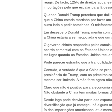
reagir. De facto, 125% de direitos aduanei
importações pelo que escalar para lá dess
Quando Donald Trump percebeu que dali nã
que a China estaria mortinha por fazer um 
outro lado a pedir batatinhas. O telefone
Em desespero Donald Trump mentiu com q
a China estaria a ser negociada e que um 
O governo chinês respondeu pelos canais o
acordo comercial com os Estados Unidos e
ter lugar quando os Estados Unidos recuare
Pode parecer estranho que a tranquilidade
Contudo, a verdade é que a China se prep
presidência de Trump, com as primeiras sa
mesma ser limitada. A mão forte agora nã
Claro que não é positivo para a economia 
Não obstante a China tem muitas formas d
Desde logo pode desviar parte das export
diversificação que já começou há alguns 
% das importações americanas, atualmente