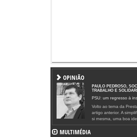
OPINIÃO
PAULO PEDROSO, SOC
TRABALHO E SOLIDAR
PSU: um regresso à ins
Volto ao tema da Presta
artigo anterior. A simpl
si mesma, uma boa ide
MULTIMÉDIA