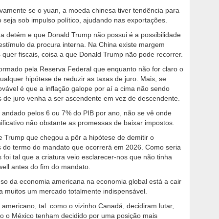
amente se o yuan, a moeda chinesa tiver tendência para
 seja sob impulso político, ajudando nas exportações.
a detém e que Donald Trump não possui é a possibilidade
stímulo da procura interna. Na China existe margem
quer fiscais, coisa a que Donald Trump não pode recorrer.
formado pela Reserva Federal que enquanto não for claro o
alquer hipótese de reduzir as taxas de juro. Mais, se
provável é que a inflação galope por aí a cima não sendo
as de juro venha a ser ascendente em vez de descendente.
m andado pelos 6 ou 7% do PIB por ano, não se vê onde
ificativo não obstante as promessas de baixar impostos.
e Trump que chegou a pôr a hipótese de demitir o
es do termo do mandato que ocorrerá em 2026. Como seria
foi tal que a criatura veio esclarecer-nos que não tinha
well antes do fim do mandato.
so da economia americana na economia global está a cair
ra muitos um mercado totalmente indispensável.
mericano, tal como o vizinho Canadá, decidiram lutar,
mo o México tenham decidido por uma posição mais