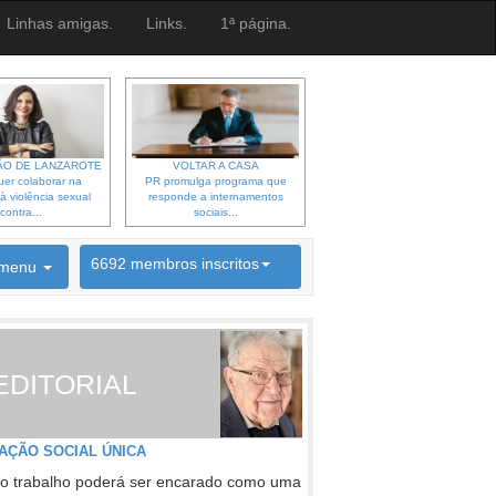
Linhas amigas.
Links.
1ª página.
O DE LANZAROTE
VOLTAR A CASA
er colaborar na
PR promulga programa que
à violência sexual
responde a internamentos
contra...
sociais...
6692 membros inscritos
menu
INSCRIÇÃO NEWSLETTER
EDITORIAL
AÇÃO SOCIAL ÚNICA
o trabalho poderá ser encarado como uma