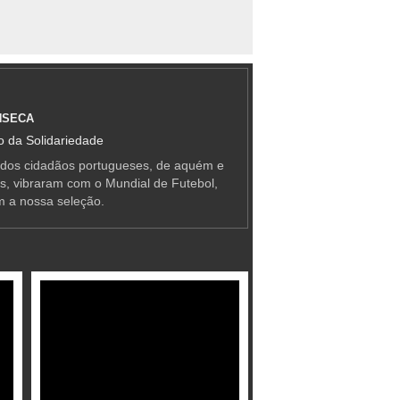
NSECA
 da Solidariedade
 dos cidadãos portugueses, de aquém e
as, vibraram com o Mundial de Futebol,
m a nossa seleção.