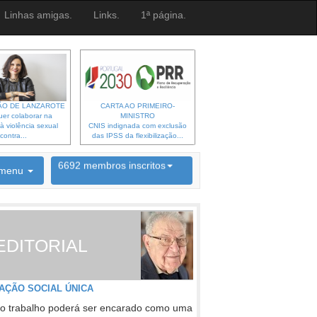
Linhas amigas.
Links.
1ª página.
O DE LANZAROTE
CARTA AO PRIMEIRO-
er colaborar na
MINISTRO
à violência sexual
CNIS indignada com exclusão
contra...
das IPSS da flexibilização...
6692 membros inscritos
menu
INSCRIÇÃO NEWSLETTER
EDITORIAL
AÇÃO SOCIAL ÚNICA
o trabalho poderá ser encarado como uma