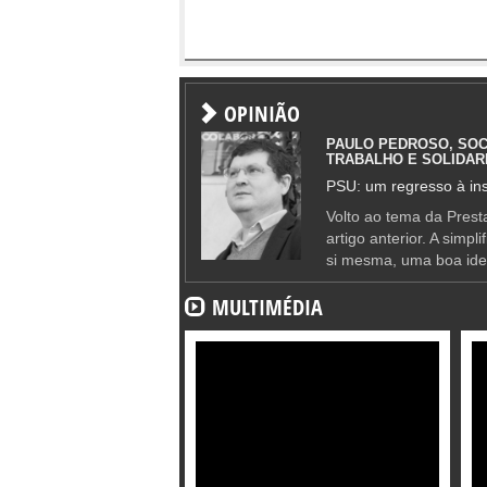
OPINIÃO
PAULO PEDROSO, SOC
TRABALHO E SOLIDAR
PSU: um regresso à ins
Volto ao tema da Presta
artigo anterior. A simpl
si mesma, uma boa ide
MULTIMÉDIA