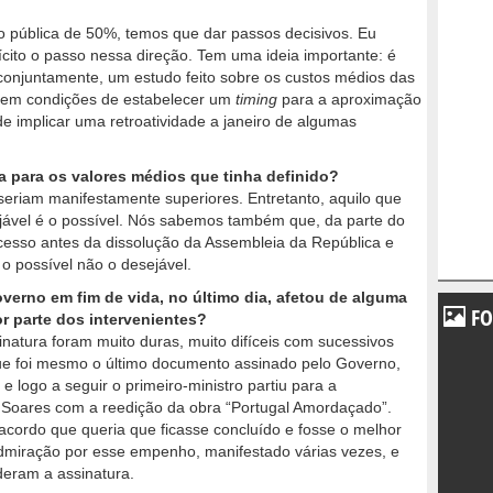
ública de 50%, temos que dar passos decisivos. Eu
cito o passo nessa direção. Tem uma ideia importante: é
, conjuntamente, um estudo feito sobre os custos médios das
os em condições de estabelecer um
timing
para a aproximação
e implicar uma retroatividade a janeiro de algumas
a para os valores médios que tinha definido?
seriam manifestamente superiores. Entretanto, aquilo que
ejável é o possível. Nós sabemos também que, da parte do
cesso antes da dissolução da Assembleia da República e
o possível não o desejável.
verno em fim de vida, no último dia, afetou de alguma
FO
r parte dos intervenientes?
natura foram muito duras, muito difíceis com sucessivos
que foi mesmo o último documento assinado pelo Governo,
e logo a seguir o primeiro-ministro partiu para a
 Soares com a reedição da obra “Portugal Amordaçado”.
cordo que queria que ficasse concluído e fosse o melhor
admiração por esse empenho, manifestado várias vezes, e
ederam a assinatura.