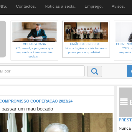
NIS.
Contactos.
Notícias à sexta.
Emprego.
Avisos.
VOLTAR A CASA
UNIÃO DAS IPSS DA...
CONVENÇÃ
PR promulga programa que
Novos órgãos sociais tomaram
CNIS qu
responde a internamentos
posse para o quadriénio...
resposta 
sociais...
E COMPROMISSO COOPERAÇÃO 2023/24
am passar um mau bocado
PREST
Nunca 