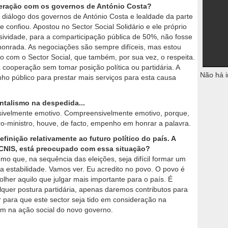
peração com os governos de António Costa?
e diálogo dos governos de António Costa e lealdade da parte
e confiou. Apostou no Sector Social Solidário e ele próprio
ividade, para a comparticipação pública de 50%, não fosse
onrada. As negociações são sempre difíceis, mas estou
 com o Sector Social, que também, por sua vez, o respeita.
a cooperação sem tomar posição política ou partidária. A
Não há i
o público para prestar mais serviços para esta causa
ntalismo na despedida...
sivelmente emotivo. Compreensivelmente emotivo, porque,
eiro-ministro, houve, de facto, empenho em honrar a palavra.
efinição relativamente ao futuro político do país. A
 CNIS, está preocupado com essa situação?
mo que, na sequência das eleições, seja difícil formar um
 a estabilidade. Vamos ver. Eu acredito no povo. O povo é
lher aquilo que julgar mais importante para o país. É
quer postura partidária, apenas daremos contributos para
 para que este sector seja tido em consideração na
m na ação social do novo governo.