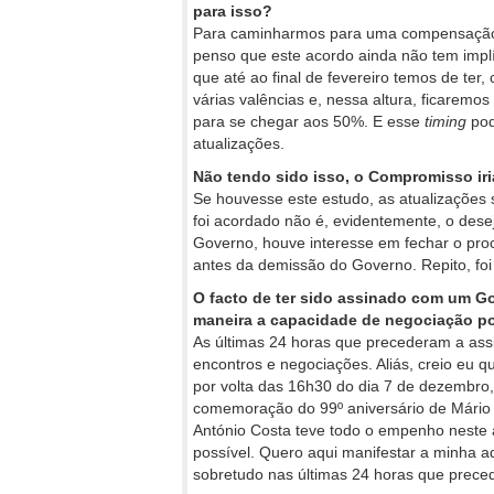
para isso?
Para caminharmos para uma compensação p
penso que este acordo ainda não tem implí
que até ao final de fevereiro temos de ter
várias valências e, nessa altura, ficarem
para se chegar aos 50%. E esse
timing
pod
atualizações.
Não tendo sido isso, o Compromisso iri
Se houvesse este estudo, as atualizações 
foi acordado não é, evidentemente, o des
Governo, houve interesse em fechar o pro
antes da demissão do Governo. Repito, foi 
O facto de ter sido assinado com um Go
maneira a capacidade de negociação po
As últimas 24 horas que precederam a assi
encontros e negociações. Aliás, creio eu 
por volta das 16h30 do dia 7 de dezembro, 
comemoração do 99º aniversário de Mário
António Costa teve todo o empenho neste a
possível. Quero aqui manifestar a minha 
sobretudo nas últimas 24 horas que prec