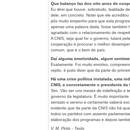
Que balanço faz dos oito anos de coo
Eu direi que houve, sobretudo, lealdade d
dele, em concreto. Notei que ele acreditou 
pôs muito empenho para que esta progress
apenas uma palavra dada, fosse também h
agradado com o relacionamento de respeito
A CNIS, seja qual for o governo, lutará pel
cooperação é procurar o melhor desempenh
comum, que é o bem do país.
Daí alguma emotividade, algum sentime
Exatamente. Foi muito emotivo, compreen
repito, é justo dizer que da parte do prim
Há uma crise política instalada, uma ind
CNIS, e concretamente o presidente da
Sim. Vão ser uns meses de indefinição e te
governo da legislatura. É muito importante
sensato e sereno e certamente saberá esco
evidente que da parte da CNIS não há qual
todos os partidos com assento parlamentar
elaboração dos programas e depois també
V. M. Pinto - Texto