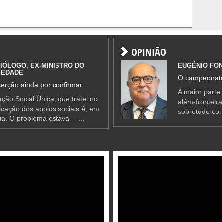
OPINIÃO
IÓLOGO, EX-MINISTRO DO
EUGÉNIO FO
IEDADE
O campeonato
erção ainda por confirmar
A maior parte
ção Social Única, que tratei no
além-fronteir
ificação dos apoios sociais é, em
sobretudo co
ia. O problema estava —...