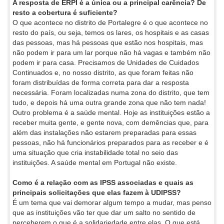
A resposta de ERPI é a única ou a principal carência? De
resto a cobertura é suficiente?
O que acontece no distrito de Portalegre é o que acontece no
resto do país, ou seja, temos os lares, os hospitais e as casas
das pessoas, mas há pessoas que estão nos hospitais, mas
não podem ir para um lar porque não há vagas e também não
podem ir para casa. Precisamos de Unidades de Cuidados
Continuados e, no nosso distrito, as que foram feitas não
foram distribuídas de forma correta para dar a resposta
necessária. Foram localizadas numa zona do distrito, que tem
tudo, e depois há uma outra grande zona que não tem nada!
Outro problema é a saúde mental. Hoje as instituições estão a
receber muita gente, e gente nova, com demências que, para
além das instalações não estarem preparadas para essas
pessoas, não há funcionários preparados para as receber e é
uma situação que cria instabilidade total no seio das
instituições. A saúde mental em Portugal não existe.
Como é a relação com as IPSS associadas e quais as
principais solicitações que elas fazem à UDIPSS?
É um tema que vai demorar algum tempo a mudar, mas penso
que as instituições vão ter que dar um salto no sentido de
perceberem o que é a solidariedade entre elas. O que está