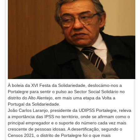
À boleia da XVI Festa da Solidariedade, deslocámo-nos a
Portalegre para sentir o pulso ao Sector Social Solidário no
distrito do Alto Alentejo, em mais uma etapa da Volta a
Portugal da Solidariedade.
João Carlos Laranjo, presidente da UDIPSS Portalegre, releva
a importância das IPSS no território, onde se afirmam como o
principal empregador e o suporte do número cada vez mais
crescente de pessoas idosas. A desertificação, segundo o
Censos 2021, o distrito de Portalegre foi o que mais