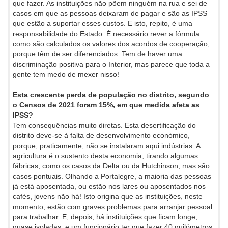
que fazer. As instituições não põem ninguém na rua e sei de
casos em que as pessoas deixaram de pagar e são as IPSS
que estão a suportar esses custos. E isto, repito, é uma
responsabilidade do Estado. É necessário rever a fórmula
como são calculados os valores dos acordos de cooperação,
porque têm de ser diferenciados. Tem de haver uma
discriminação positiva para o Interior, mas parece que toda a
gente tem medo de mexer nisso!
Esta crescente perda de população no distrito, segundo
o Censos de 2021 foram 15%, em que medida afeta as
IPSS?
Tem consequências muito diretas. Esta desertificação do
distrito deve-se à falta de desenvolvimento económico,
porque, praticamente, não se instalaram aqui indústrias. A
agricultura é o sustento desta economia, tirando algumas
fábricas, como os casos da Delta ou da Hutchinson, mas são
casos pontuais. Olhando a Portalegre, a maioria das pessoas
já está aposentada, ou estão nos lares ou aposentados nos
cafés, jovens não há! Isto origina que as instituições, neste
momento, estão com graves problemas para arranjar pessoal
para trabalhar. E, depois, há instituições que ficam longe,
quase isoladas, e um funcionário ter que fazer 40 quilómetros