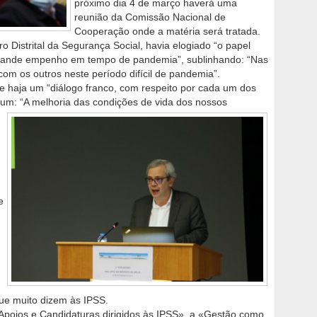
próximo dia 4 de março haverá uma
reunião da Comissão Nacional de
Cooperação onde a matéria será tratada.
o Distrital da Segurança Social, havia elogiado “o papel
 grande empenho em tempo de pandemia”, sublinhando: “Nas
m os outros neste período difícil de pandemia”.
e haja um “diálogo franco, com respeito por cada um dos
mum: “A melhoria das condições de vida dos nossos
e
e muito dizem às IPSS.
Apoios e Candidaturas dirigidos às IPSS», a «Gestão como