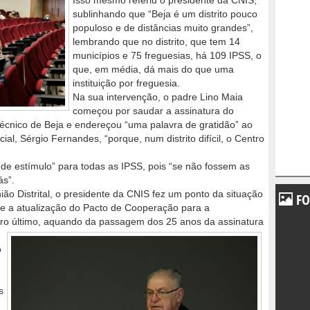
Isso mesmo referiu o presidente da CNIS,
sublinhando que “Beja é um distrito pouco
populoso e de distâncias muito grandes”,
lembrando que no distrito, que tem 14
municípios e 75 freguesias, há 109 IPSS, o
que, em média, dá mais do que uma
instituição por freguesia.
Na sua intervenção, o padre Lino Maia
começou por saudar a assinatura do
itécnico de Beja e endereçou “uma palavra de gratidão” ao
ial, Sérgio Fernandes, “porque, num distrito difícil, o Centro
 de estímulo” para todas as IPSS, pois “se não fossem as
ás”.
ião Distrital, o presidente da CNIS fez um ponto da situação
FO
e a atualização do Pacto de Cooperação para a
ro último, aquando da
passagem dos 25 anos da assinatura
o
s