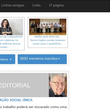
Linhas amigas.
Links.
1ª página.
O DE LANZAROTE
UNIÃO DAS IPSS DA...
er colaborar na
Novos órgãos sociais tomaram
à violência sexual
posse para o quadriénio...
contra...
6692 membros inscritos
menu
INSCRIÇÃO NEWSLETTER
EDITORIAL
AÇÃO SOCIAL ÚNICA
o trabalho poderá ser encarado como uma