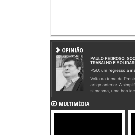
OPINIÃO
PAULO PEDROSO, SOC
TRABALHO E SOLIDAR
PSU: um regresso à ins
Volto ao tema da Presta
artigo anterior. A simpl
si mesma, uma boa ide
MULTIMÉDIA