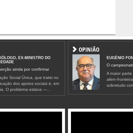
OPINIÃO
IÓLOGO, EX-MINISTRO DO
EUGÉNIO FO
IEDADE
O campeonato
erção ainda por confirmar
A maior parte
ção Social Única, que tratei no
além-fronteir
ificação dos apoios sociais é, em
sobretudo co
ia. O problema estava —...