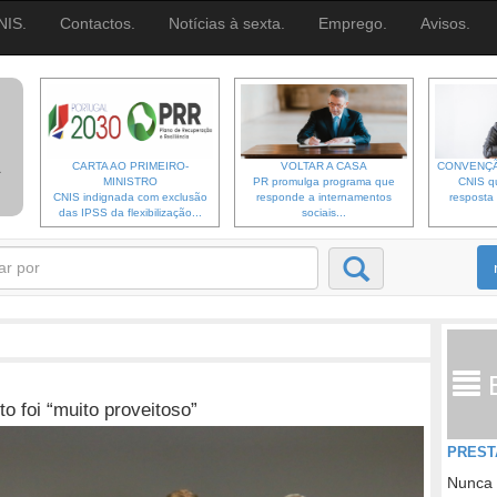
NIS.
Contactos.
Notícias à sexta.
Emprego.
Avisos.
CARTA AO PRIMEIRO-
VOLTAR A CASA
CONVENÇÃ
MINISTRO
PR promulga programa que
CNIS qu
CNIS indignada com exclusão
responde a internamentos
resposta 
das IPSS da flexibilização...
sociais...
to foi “muito proveitoso”
PREST
Nunca 