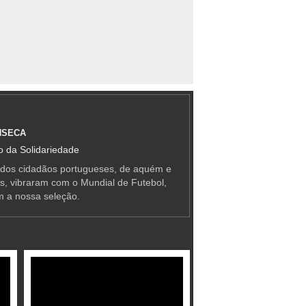
NSECA
 da Solidariedade
 dos cidadãos portugueses, de aquém e
as, vibraram com o Mundial de Futebol,
m a nossa seleção.