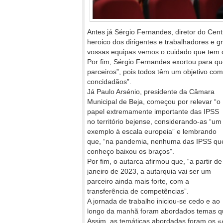
Antes já Sérgio Fernandes, diretor do Centr
heroico dos dirigentes e trabalhadores e
vossas equipas vemos o cuidado que tem co
Por fim, Sérgio Fernandes exortou para qu
parceiros”, pois todos têm um objetivo co
concidadãos”.
Já Paulo Arsénio, presidente da Câmara
Municipal de Beja, começou por relevar “o
papel extremamente importante das IPSS
no território bejense, considerando-as “um
exemplo à escala europeia” e lembrando
que, “na pandemia, nenhuma das IPSS qu
conheço baixou os braços”.
Por fim, o autarca afirmou que, “a partir de
janeiro de 2023, a autarquia vai ser um
parceiro ainda mais forte, com a
transferência de competências”.
A jornada de trabalho iniciou-se cedo e ao
longo da manhã foram abordados temas qu
Assim, as temáticas abordadas foram os «