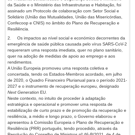
da Saúde e o Ministério das Infraestruturas e Habitação, foi
assinado um Protocolo de colaboração com Setor Social e
Solidário (União das Mutualidades, União das Misericórdias,
Confecoop e CNIS) no âmbito do Plano de Recuperação e
Resiliência.
2. Os impactos ao nível social e económico decorrentes da
emergência de saúde pública causada pelo vírus SARS-CoV-2
requereram uma resposta imediata, quer no plano sanitário,
quer na adoção de medidas de apoio ao emprego e aos
rendimentos.
A União Europeia promoveu uma resposta coletiva e
concertada, tendo os Estados-Membros acordado, em julho
de 2020, o Quadro Financeiro Plurianual para o período 2021-
2027 e o instrumento de recuperação europeu, designado
Next Generation
EU.
Neste contexto, no intuito de proceder à adaptação
estratégica e operacional e promover uma resposta de
estabilização de curto prazo e de promoção da recuperação e
resiliência, a médio e longo prazo, o Governo elaborou e
apresentou à Comissão Europeia o Plano de Recuperação e
Resiliência (PRR) português, tendo procedido, através da
Resolução do Conselho de Ministros nº 46-B/2021, de 4 de