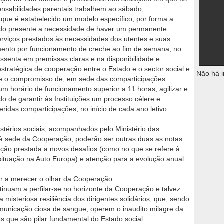
onsabilidades parentais trabalhem ao sábado,
ue é estabelecido um modelo específico, por forma a
endo presente a necessidade de haver um permanente
erviços prestados às necessidades dos utentes e suas
mento por funcionamento de creche ao fim de semana, no
ssenta em premissas claras e na disponibilidade e
estratégica de cooperação entre o Estado e o sector social e
Não há i
me o compromisso de, em sede das comparticipações
 horário de funcionamento superior a 11 horas, agilizar e
o de garantir às Instituições um processo célere e
ridas comparticipações, no início de cada ano letivo.
istérios sociais, acompanhados pelo Ministério das
sede da Cooperação, poderão ser outras duas as notas
nção prestada a novos desafios (como no que se refere à
 situação na Auto Europa) e atenção para a evolução anual
r a merecer o olhar da Cooperação.
tinuam a perfilar-se no horizonte da Cooperação e talvez
 misteriosa resiliência dos dirigentes solidários, que, sendo
unicação ciosa de sangue, operem o inaudito milagre da
s que são pilar fundamental do Estado social...