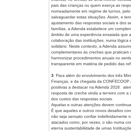
pais das crianças ou quem exerça as resp
nomeadamente em regime de turnos, pelo q
salvaguardar estas situações. Assim, e t
ajustamento das respostas sociais e dos s
famílias, a Adenda estabelece um comple
âmbito de uma experiência ensaiada que a
colaboração das instituições, numa lógica 
solidário. Neste contexto, a Adenda assu
complementares às creches que praticam um
harmonizar procedimentos anuais no sentid
transparente em matéria de pedido das refe
3
. Para além do envolvimento dos três Min
Finanças, e da chegada da CONFECOOP à 
positivas a destacar na Adenda 2018: ate
resposta de creche vinda a terreiro com a
dos custos das respostas sociais.
Aquelas e outras atenções devem continua
É que aqueles e outros novos desafios con
não seja sensato confiar indefinidamente na
atacados como, por vezes, o são numa com
eterna sustentabilidade de umas Instituiçõe