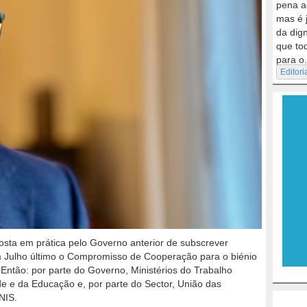
pena a
mas é 
da dig
que to
para o.
Editori
osta em prática pelo Governo anterior de subscrever
em Julho último o Compromisso de Cooperação para o biénio
 Então: por parte do Governo, Ministérios do Trabalho
e e da Educação e, por parte do Sector, União das
NIS.