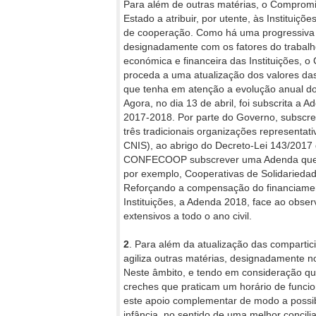
Para além de outras matérias, o Compromis
Estado a atribuir, por utente, às Institui
de cooperação. Como há uma progressiva e
designadamente com os fatores do trabalho 
económica e financeira das Instituições, 
proceda a uma atualização dos valores d
que tenha em atenção a evolução anual dos
Agora, no dia 13 de abril, foi subscrita 
2017-2018. Por parte do Governo, subscrev
três tradicionais organizações representat
CNIS), ao abrigo do Decreto-Lei 143/201
CONFECOOP subscrever uma Adenda que te
por exemplo, Cooperativas de Solidariedad
Reforçando a compensação do financiamento
Instituições, a Adenda 2018, face ao obs
extensivos a todo o ano civil.
2
. Para além da atualização das compartic
agiliza outras matérias, designadamente n
Neste âmbito, e tendo em consideração qu
creches que praticam um horário de funcion
este apoio complementar de modo a possibil
infância, no sentido de uma melhor concilia