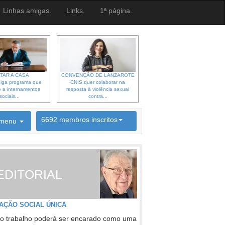
Linhas amigas.
Links.
1ª página.
TAR A CASA
CONVENÇÃO DE LANZAROTE
lga programa que
CNIS quer colaborar na
 a internamentos
resposta à violência sexual
sociais...
contra...
6692 membros inscritos
menu
INSCRIÇÃO NEWSLETTER
EDITORIAL
AÇÃO SOCIAL ÚNICA
o trabalho poderá ser encarado como uma