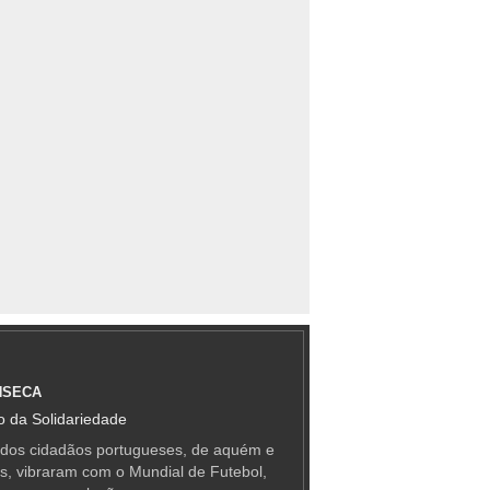
NSECA
 da Solidariedade
 dos cidadãos portugueses, de aquém e
as, vibraram com o Mundial de Futebol,