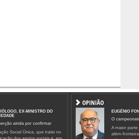
OPINIÃO
IÓLOGO, EX-MINISTRO DO
EUGÉNIO FO
IEDADE
O campeonato
erção ainda por confirmar
A maior parte
ção Social Única, que tratei no
além-fronteir
ificação dos apoios sociais é, em