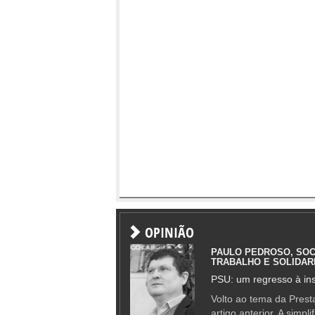
OPINIÃO
PAULO PEDROSO, SOC
TRABALHO E SOLIDAR
PSU: um regresso à ins
Volto ao tema da Presta
artigo anterior. A simpl