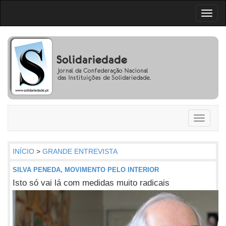
Toggl
naviga
Toggle
navigati
INÍCIO
>
GRANDE ENTREVISTA
SILVA PENEDA, MOVIMENTO PELO INTERIOR
Isto só vai lá com medidas muito radicais