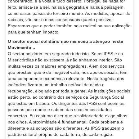
concentrado, e à volta é tudo deserto. Portugal, se nada for
feito, arrisca-se a ser, na sua geografia e na sua paisagem,
como esses países do terceiro mundo. As medidas, apesar de
radicais, vão ser o mais consensuais quanto possível.
Esperamos que o poder também seja radical na sua aplicação
para que tenham impacto.
O sector social solidário não mereceu a atenção neste
Movimento...
O sector solidário tem segurado tudo isto. Se as IPSS e as
Misericórdias não existissem já não tínhamos interior. São
muitas vezes os maiores empregadores. Além dos serviços
que prestam que é de inegável valia, nos apoios sociais, têm
uma componente económica relevante. Nesta tragédia dos
incêndios fizeram um trabalho notável de ajuda e
recuperação, elogiado por toda a gente. As instituições sociais
estão perto, ao contrário dos serviços da Segurança Social
que estão em Lisboa. Os dirigentes das IPSS conhecem as
pessoas pelo nome e sabem das suas necessidades
concretas. Eu costumo dizer que a solidariedade exige olhos
nos olhos. A proximidade é fundamental. Cada problema é
diferente e as soluções são diferentes. As IPSS traduzem o
padrão cultural próprio de cada terra, de cada região.