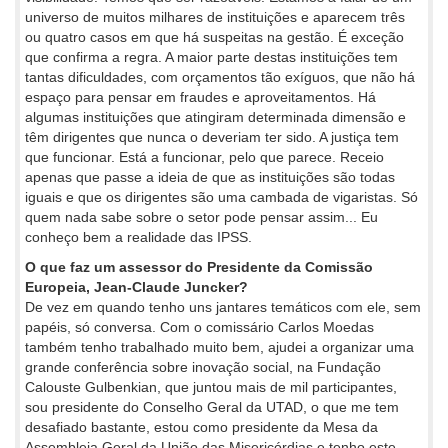
universo de muitos milhares de instituições e aparecem três
ou quatro casos em que há suspeitas na gestão. É exceção
que confirma a regra. A maior parte destas instituições tem
tantas dificuldades, com orçamentos tão exíguos, que não há
espaço para pensar em fraudes e aproveitamentos. Há
algumas instituições que atingiram determinada dimensão e
têm dirigentes que nunca o deveriam ter sido. A justiça tem
que funcionar. Está a funcionar, pelo que parece. Receio
apenas que passe a ideia de que as instituições são todas
iguais e que os dirigentes são uma cambada de vigaristas. Só
quem nada sabe sobre o setor pode pensar assim... Eu
conheço bem a realidade das IPSS.
O que faz um assessor do Presidente da Comissão
Europeia, Jean-Claude Juncker?
De vez em quando tenho uns jantares temáticos com ele, sem
papéis, só conversa. Com o comissário Carlos Moedas
também tenho trabalhado muito bem, ajudei a organizar uma
grande conferência sobre inovação social, na Fundação
Calouste Gulbenkian, que juntou mais de mil participantes,
sou presidente do Conselho Geral da UTAD, o que me tem
desafiado bastante, estou como presidente da Mesa da
Assembleia Geral da União das Misericórdias e tenho este