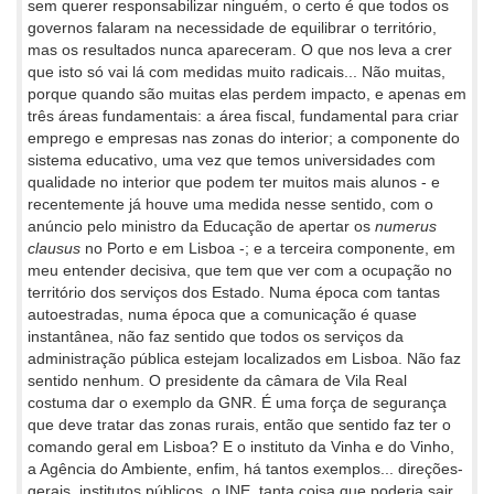
sem querer responsabilizar ninguém, o certo é que todos os
governos falaram na necessidade de equilibrar o território,
mas os resultados nunca apareceram. O que nos leva a crer
que isto só vai lá com medidas muito radicais... Não muitas,
porque quando são muitas elas perdem impacto, e apenas em
três áreas fundamentais: a área fiscal, fundamental para criar
emprego e empresas nas zonas do interior; a componente do
sistema educativo, uma vez que temos universidades com
qualidade no interior que podem ter muitos mais alunos - e
recentemente já houve uma medida nesse sentido, com o
anúncio pelo ministro da Educação de apertar os
numerus
clausus
no Porto e em Lisboa -; e a terceira componente, em
meu entender decisiva, que tem que ver com a ocupação no
território dos serviços dos Estado. Numa época com tantas
autoestradas, numa época que a comunicação é quase
instantânea, não faz sentido que todos os serviços da
administração pública estejam localizados em Lisboa. Não faz
sentido nenhum. O presidente da câmara de Vila Real
costuma dar o exemplo da GNR. É uma força de segurança
que deve tratar das zonas rurais, então que sentido faz ter o
comando geral em Lisboa? E o instituto da Vinha e do Vinho,
a Agência do Ambiente, enfim, há tantos exemplos... direções-
gerais, institutos públicos, o INE, tanta coisa que poderia sair