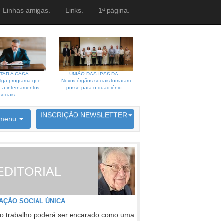
Linhas amigas.
Links.
1ª página.
TAR A CASA
UNIÃO DAS IPSS DA...
lga programa que
Novos órgãos sociais tomaram
 a internamentos
posse para o quadriénio...
sociais...
6692 membros inscritos
INSCRIÇÃO NEWSLETTER
menu
EDITORIAL
AÇÃO SOCIAL ÚNICA
o trabalho poderá ser encarado como uma