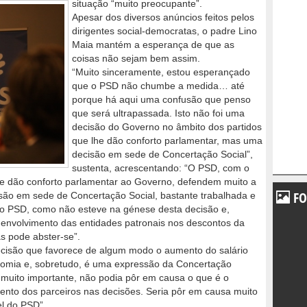
situação “muito preocupante”.
Apesar dos diversos anúncios feitos pelos
dirigentes social-democratas, o padre Lino
Maia mantém a esperança de que as
coisas não sejam bem assim.
“Muito sinceramente, estou esperançado
que o PSD não chumbe a medida… até
porque há aqui uma confusão que penso
que será ultrapassada. Isto não foi uma
decisão do Governo no âmbito dos partidos
que lhe dão conforto parlamentar, mas uma
decisão em sede de Concertação Social”,
sustenta, acrescentando: “O PSD, com o
ue dão conforto parlamentar ao Governo, defendem muito a
FO
isão em sede de Concertação Social, bastante trabalhada e
 o PSD, como não esteve na génese desta decisão e,
 envolvimento das entidades patronais nos descontos da
s pode abster-se”.
ecisão que favorece de algum modo o aumento do salário
nomia e, sobretudo, é uma expressão da Concertação
é muito importante, não podia pôr em causa o que é o
mento dos parceiros nas decisões. Seria pôr em causa muito
el do PSD”.