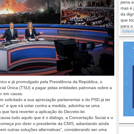
pena a
mas é 
da dig
que to
para o.
Editori
ico e já promulgado pela Presidência da República, o
ial Única (TSU) a pagar pelas entidades patronais sobre a
r em causa.
 solicitado a sua apreciação parlamentar e do PSD já ter
o” e que irá votar contra a medida, adivinha-se uma
 que fará reverter a aplicação do Decreto-lei.
causa tudo aquilo que é o diálogo, a Concertação Social e o
omeça por dizer o presidente da CNIS, adiantando ainda
ssem outras soluções
alternativas”, considerando ser uma