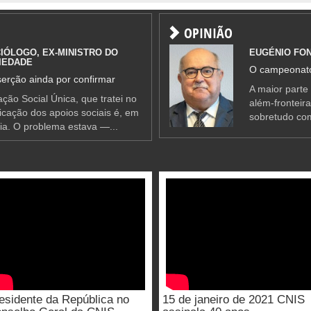
OPINIÃO
IÓLOGO, EX-MINISTRO DO
EUGÉNIO FO
IEDADE
O campeonato
erção ainda por confirmar
A maior parte
ção Social Única, que tratei no
além-fronteir
ificação dos apoios sociais é, em
sobretudo co
ia. O problema estava —...
esidente da República no
15 de janeiro de 2021 CNIS