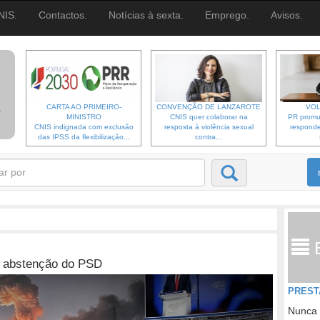
NIS.
Contactos.
Notícias à sexta.
Emprego.
Avisos.
CARTA AO PRIMEIRO-
CONVENÇÃO DE LANZAROTE
VOL
MINISTRO
CNIS quer colaborar na
PR promu
CNIS indignada com exclusão
resposta à violência sexual
responde
das IPSS da flexibilização...
contra...
a abstenção do PSD
PREST
Nunca 