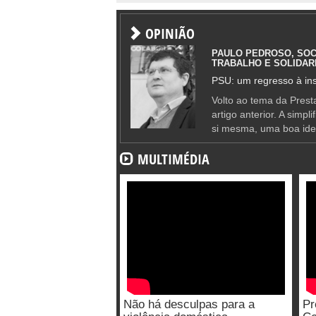
OPINIÃO
PAULO PEDROSO, SOC
TRABALHO E SOLIDAR
PSU: um regresso à ins
Volto ao tema da Presta
artigo anterior. A simpl
si mesma, uma boa ide
MULTIMÉDIA
Não há desculpas para a
Pr