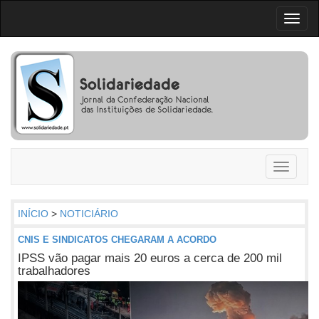
Toggl
naviga
Toggle
navigati
INÍCIO
>
NOTICIÁRIO
CNIS E SINDICATOS CHEGARAM A ACORDO
IPSS vão pagar mais 20 euros a cerca de 200 mil
trabalhadores