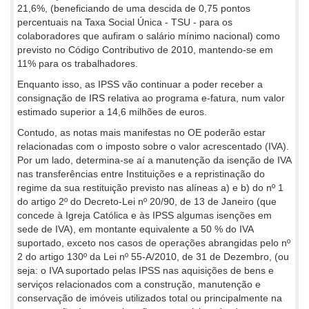
21,6%, (beneficiando de uma descida de 0,75 pontos
percentuais na Taxa Social Única - TSU - para os
colaboradores que aufiram o salário mínimo nacional) como
previsto no Código Contributivo de 2010, mantendo-se em
11% para os trabalhadores.
Enquanto isso, as IPSS vão continuar a poder receber a
consignação de IRS relativa ao programa e-fatura, num valor
estimado superior a 14,6 milhões de euros.
Contudo, as notas mais manifestas no OE poderão estar
relacionadas com o imposto sobre o valor acrescentado (IVA).
Por um lado, determina-se aí a manutenção da isenção de IVA
nas transferências entre Instituições e a repristinação do
regime da sua restituição previsto nas alíneas a) e b) do nº 1
do artigo 2º do Decreto-Lei nº 20/90, de 13 de Janeiro (que
concede à Igreja Católica e às IPSS algumas isenções em
sede de IVA), em montante equivalente a 50 % do IVA
suportado, exceto nos casos de operações abrangidas pelo nº
2 do artigo 130º da Lei nº 55-A/2010, de 31 de Dezembro, (ou
seja: o IVA suportado pelas IPSS nas aquisições de bens e
serviços relacionados com a construção, manutenção e
conservação de imóveis utilizados total ou principalmente na