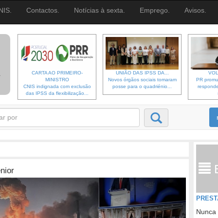
NIS.
Contactos.
Notícias à sexta.
Emprego.
Avisos.
CARTA AO PRIMEIRO-
UNIÃO DAS IPSS DA...
VOL
MINISTRO
Novos órgãos sociais tomaram
PR promu
CNIS indignada com exclusão
posse para o quadriénio...
responde
das IPSS da flexibilização...
nior
PREST
Nunca 