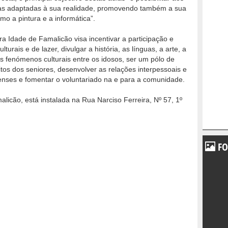
inas adaptadas à sua realidade, promovendo também a sua
mo a pintura e a informática”.
ra Idade de Famalicão visa incentivar a participação e
urais e de lazer, divulgar a história, as línguas, a arte, a
ais fenómenos culturais entre os idosos, ser um pólo de
itos dos seniores, desenvolver as relações interpessoais e
censes e fomentar o voluntariado na e para a comunidade.
licão, está instalada na Rua Narciso Ferreira, Nº 57, 1º
FO