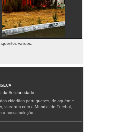
nqueritos válidos.
NSECA
 da Solidariedade
 dos cidadãos portugueses, de aquém e
as, vibraram com o Mundial de Futebol,
m a nossa seleção.