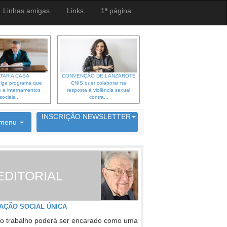
Linhas amigas.
Links.
1ª página.
TAR A CASA
CONVENÇÃO DE LANZAROTE
lga programa que
CNIS quer colaborar na
 a internamentos
resposta à violência sexual
sociais...
contra...
6692 membros inscritos
INSCRIÇÃO NEWSLETTER
menu
EDITORIAL
AÇÃO SOCIAL ÚNICA
o trabalho poderá ser encarado como uma