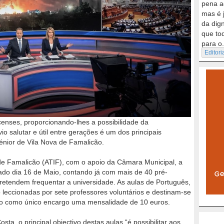
pena a
mas é 
da dig
que to
para o.
Editori
censes, proporcionando-lhes a possibilidade da
o salutar e útil entre gerações é um dos principais
énior de Vila Nova de Famalicão.
de Famalicão (ATIF), com o apoio da Câmara Municipal, a
ado dia 16 de Maio, contando já com mais de 40 pré-
pretendem frequentar a universidade. As aulas de Português,
ão leccionadas por sete professores voluntários e destinam-se
do como único encargo uma mensalidade de 10 euros.
a, o principal objectivo destas aulas “é possibilitar aos