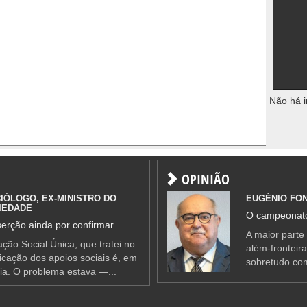
Não há i
OPINIÃO
IÓLOGO, EX-MINISTRO DO
EUGÉNIO FO
IEDADE
O campeonato
erção ainda por confirmar
A maior parte
ção Social Única, que tratei no
além-fronteir
ificação dos apoios sociais é, em
sobretudo co
ia. O problema estava —...