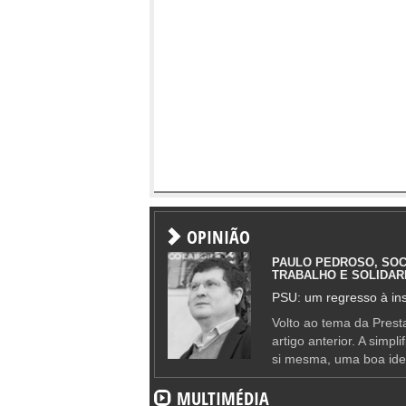
OPINIÃO
PAULO PEDROSO, SOC
TRABALHO E SOLIDAR
PSU: um regresso à ins
Volto ao tema da Presta
artigo anterior. A simpl
si mesma, uma boa ide
MULTIMÉDIA