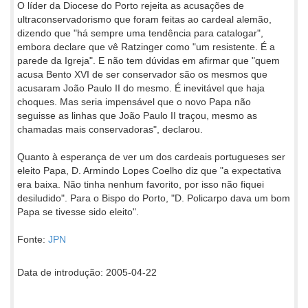
O líder da Diocese do Porto rejeita as acusações de
ultraconservadorismo que foram feitas ao cardeal alemão,
dizendo que "há sempre uma tendência para catalogar",
embora declare que vê Ratzinger como "um resistente. É a
parede da Igreja". E não tem dúvidas em afirmar que "quem
acusa Bento XVI de ser conservador são os mesmos que
acusaram João Paulo II do mesmo. É inevitável que haja
choques. Mas seria impensável que o novo Papa não
seguisse as linhas que João Paulo II traçou, mesmo as
chamadas mais conservadoras", declarou.
Quanto à esperança de ver um dos cardeais portugueses ser
eleito Papa, D. Armindo Lopes Coelho diz que "a expectativa
era baixa. Não tinha nenhum favorito, por isso não fiquei
desiludido". Para o Bispo do Porto, "D. Policarpo dava um bom
Papa se tivesse sido eleito".
Fonte:
JPN
Data de introdução: 2005-04-22