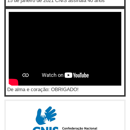
15 de janeiro de 2021 CNIS assinala 40 anos
De alma e coração: OBRIGADO!