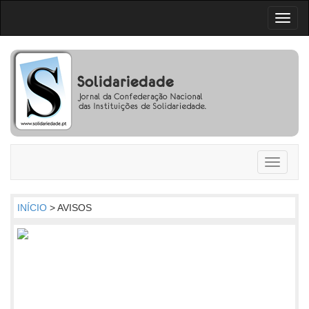
Toggl
naviga
Toggle
navigati
INÍCIO
> AVISOS