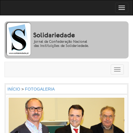
Toggl
naviga
Toggle
navigati
INÍCIO
>
FOTOGALERIA