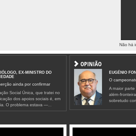
Não há i
OPINIÃO
IÓLOGO, EX-MINISTRO DO
EUGÉNIO FO
IEDADE
O campeonato
erção ainda por confirmar
A maior parte
ção Social Única, que tratei no
além-fronteir
ificação dos apoios sociais é, em
sobretudo co
ia. O problema estava —...