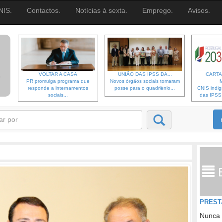
NIS.
Contactos.
Notícias à sexta.
Emprego.
Avisos.
VOLTAR A CASA
UNIÃO DAS IPSS DA...
CARTA
PR promulga programa que
Novos órgãos sociais tomaram
responde a internamentos
posse para o quadriénio...
CNIS indi
sociais...
das IPSS d
PREST
Nunca 