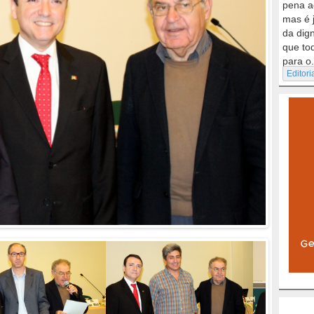
pena a
mas é 
da dig
que to
para o.
Editori