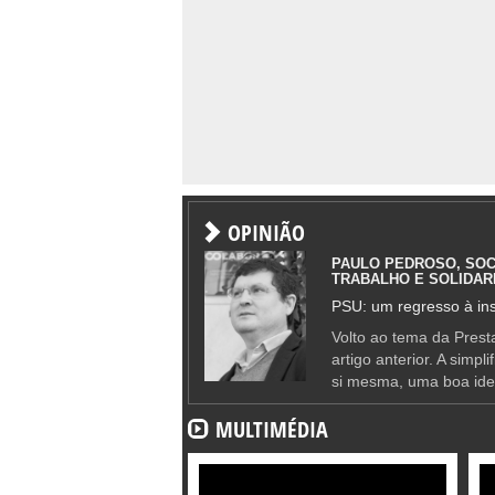
OPINIÃO
PAULO PEDROSO, SOC
TRABALHO E SOLIDAR
PSU: um regresso à ins
Volto ao tema da Presta
artigo anterior. A simpl
si mesma, uma boa ide
MULTIMÉDIA