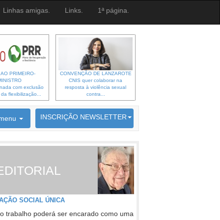
Linhas amigas.
Links.
1ª página.
 AO PRIMEIRO-
CONVENÇÃO DE LANZAROTE
MINISTRO
CNIS quer colaborar na
gnada com exclusão
resposta à violência sexual
a flexibilização...
contra...
6692 membros inscritos
INSCRIÇÃO NEWSLETTER
menu
EDITORIAL
AÇÃO SOCIAL ÚNICA
o trabalho poderá ser encarado como uma