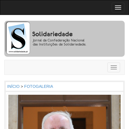
Toggl
naviga
Toggle
navigati
INÍCIO
>
FOTOGALERIA