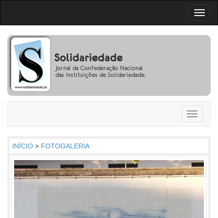
Toggl
naviga
Toggle
navigati
INÍCIO
>
FOTOGALERIA