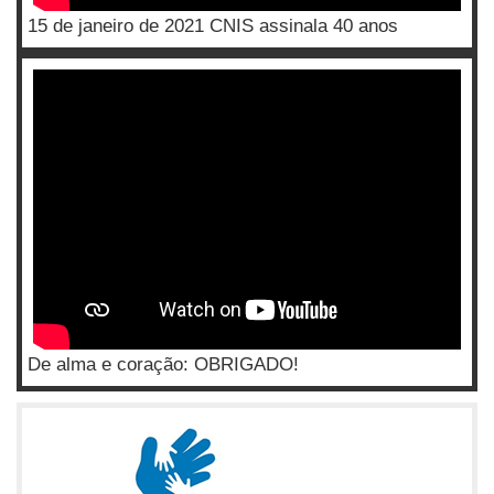
15 de janeiro de 2021 CNIS assinala 40 anos
De alma e coração: OBRIGADO!