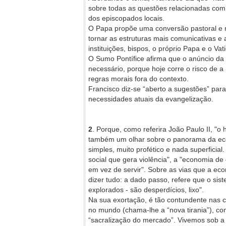
sobre todas as questões relacionadas com 
dos episcopados locais.
O Papa propõe uma conversão pastoral e m
tornar as estruturas mais comunicativas e
instituições, bispos, o próprio Papa e o 
O Sumo Pontífice afirma que o anúncio da I
necessário, porque hoje corre o risco de
regras morais fora do contexto.
Francisco diz-se “aberto a sugestões” para 
necessidades atuais da evangelização.
2
. Porque, como referira João Paulo II, "
também um olhar sobre o panorama da econ
simples, muito profético e nada superficia
social que gera violência", a "economia de 
em vez de servir". Sobre as vias que a e
dizer tudo: a dado passo, refere que o sis
explorados - são desperdícios, lixo".
Na sua exortação, é tão contundente nas c
no mundo (chama-lhe a “nova tirania”), com
“sacralização do mercado”. Vivemos sob a 