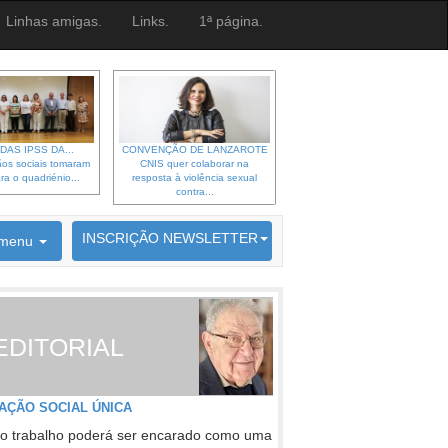
Linhas amigas.
Links.
1ª página.
DAS IPSS DA...
CONVENÇÃO DE LANZAROTE
os sociais tomaram
CNIS quer colaborar na
ra o quadriénio...
resposta à violência sexual
contra...
6692 membros inscritos
INSCRIÇÃO NEWSLETTER
menu
EDITORIAL
AÇÃO SOCIAL ÚNICA
o trabalho poderá ser encarado como uma