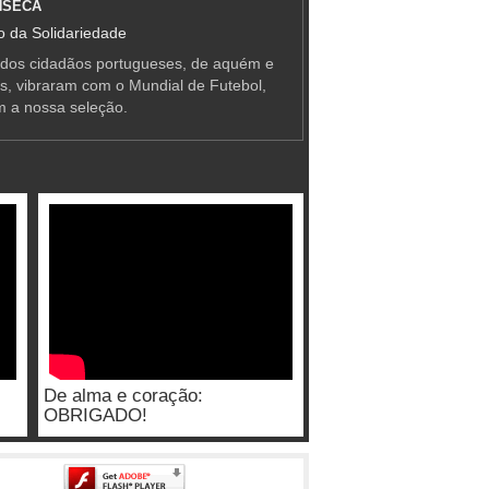
NSECA
 da Solidariedade
 dos cidadãos portugueses, de aquém e
as, vibraram com o Mundial de Futebol,
m a nossa seleção.
De alma e coração:
OBRIGADO!