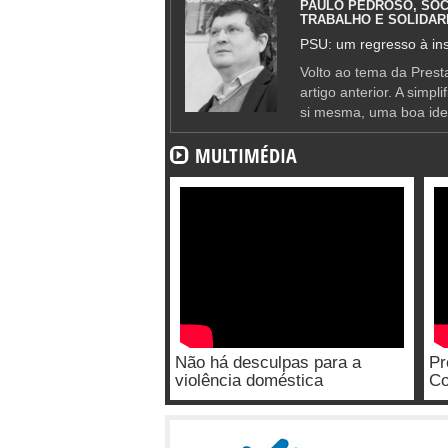
PAULO PEDROSO, SOC
TRABALHO E SOLIDAR
PSU: um regresso à ins
Volto ao tema da Presta
artigo anterior. A simpl
si mesma, uma boa ide
MULTIMÉDIA
Não há desculpas para a
Pr
violência doméstica
Co