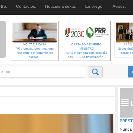
NIS.
Contactos.
Notícias à sexta.
Emprego.
Avisos.
VOLTAR A CASA
CARTA AO PRIMEIRO-
UNIÃO 
PR promulga programa que
MINISTRO
Novos órgã
responde a internamentos
CNIS indignada com exclusão
posse pa
sociais...
das IPSS da flexibilização...
PREST
Nunca 