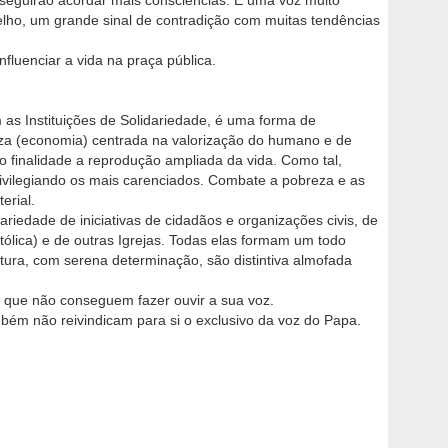
nseguirão acordar mais consciências. É uma voz muito
lho, um grande sinal de contradição com muitas tendências
fluenciar a vida na praça pública.
as Instituições de Solidariedade, é uma forma de
eza (economia) centrada na valorização do humano e de
 finalidade a reprodução ampliada da vida. Como tal,
privilegiando os mais carenciados. Combate a pobreza e as
erial.
ariedade de iniciativas de cidadãos e organizações civis, de
Católica) e de outras Igrejas. Todas elas formam um todo
untura, com serena determinação, são distintiva almofada
s que não conseguem fazer ouvir a sua voz.
bém não reivindicam para si o exclusivo da voz do Papa.