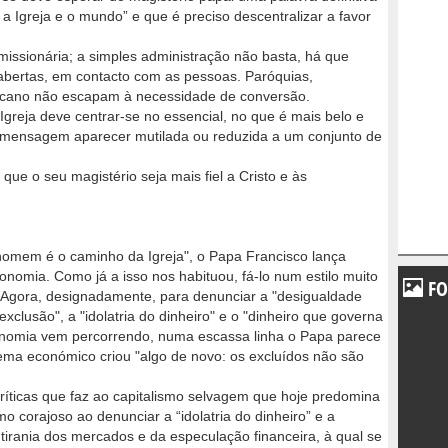
a Igreja e o mundo” e que é preciso descentralizar a favor
issionária; a simples administração não basta, há que
 abertas, em contacto com as pessoas. Paróquias,
Vaticano não escapam à necessidade de conversão.
greja deve centrar-se no essencial, no que é mais belo e
 a mensagem aparecer mutilada ou reduzida a um conjunto de
que o seu magistério seja mais fiel a Cristo e às
o homem é o caminho da Igreja", o Papa Francisco lança
omia. Como já a isso nos habituou, fá-lo num estilo muito
FO
l. Agora, designadamente, para denunciar a "desigualdade
exclusão", a "idolatria do dinheiro" e o "dinheiro que governa
conomia vem percorrendo, numa escassa linha o Papa parece
tema económico criou "algo de novo: os excluídos não são
ríticas que faz ao capitalismo selvagem que hoje predomina
o corajoso ao denunciar a “idolatria do dinheiro” e a
tirania dos mercados e da especulação financeira, à qual se