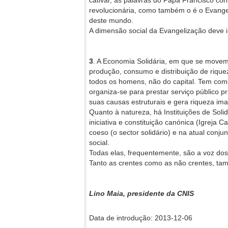
cativar, as palavras do Papa Francisco co
revolucionária, como também o é o Evange
deste mundo.
A dimensão social da Evangelização deve in
3
. A Economia Solidária, em que se movem 
produção, consumo e distribuição de riqu
todos os homens, não do capital. Tem como
organiza-se para prestar serviço público 
suas causas estruturais e gera riqueza imat
Quanto à natureza, há Instituições de Solid
iniciativa e constituição canónica (Igreja 
coeso (o sector solidário) e na atual conj
social.
Todas elas, frequentemente, são a voz do
Tanto as crentes como as não crentes, tam
Lino Maia, presidente da CNIS
Data de introdução: 2013-12-06