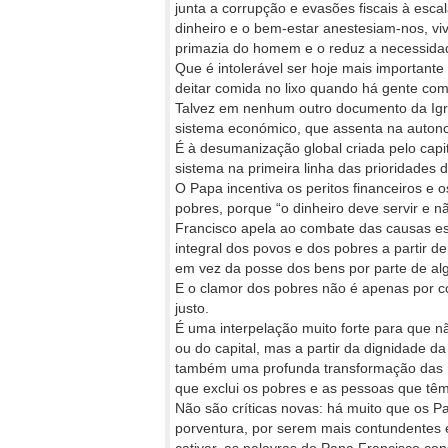
junta a corrupção e evasões fiscais à esca
dinheiro e o bem-estar anestesiam-nos, v
primazia do homem e o reduz a necessida
Que é intolerável ser hoje mais important
deitar comida no lixo quando há gente com
Talvez em nenhum outro documento da Igrej
sistema económico, que assenta na auton
É à desumanização global criada pelo capi
sistema na primeira linha das prioridades
O Papa incentiva os peritos financeiros 
pobres, porque “o dinheiro deve servir e n
Francisco apela ao combate das causas e
integral dos povos e dos pobres a partir 
em vez da posse dos bens por parte de al
E o clamor dos pobres não é apenas por c
justo.
É uma interpelação muito forte para que n
ou do capital, mas a partir da dignidade 
também uma profunda transformação das no
que exclui os pobres e as pessoas que tê
Não são críticas novas: há muito que os Pa
porventura, por serem mais contundentes 