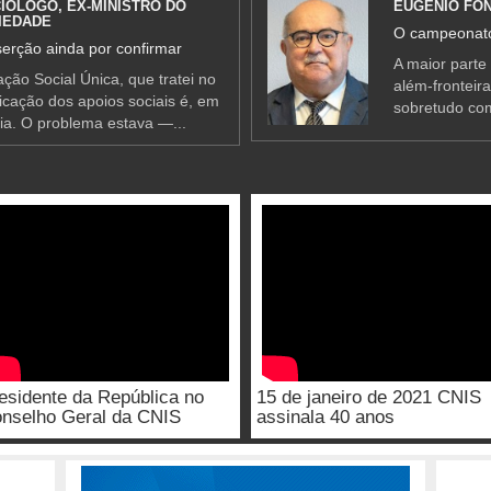
IÓLOGO, EX-MINISTRO DO
EUGÉNIO FO
IEDADE
O campeonato
erção ainda por confirmar
A maior parte
ção Social Única, que tratei no
além-fronteir
ificação dos apoios sociais é, em
sobretudo co
ia. O problema estava —...
esidente da República no
15 de janeiro de 2021 CNIS
nselho Geral da CNIS
assinala 40 anos