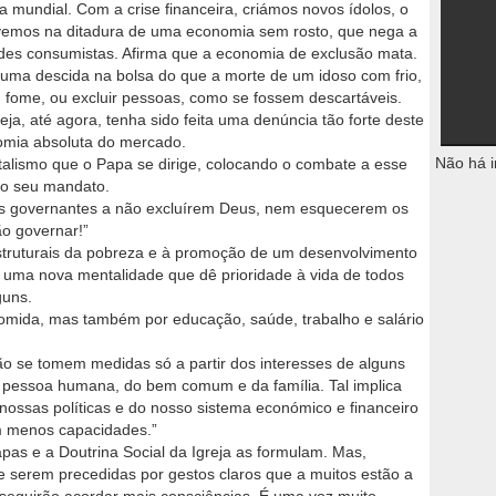
la mundial. Com a crise financeira, criámos novos ídolos, o
ivemos na ditadura de uma economia sem rosto, que nega a
des consumistas. Afirma que a economia de exclusão mata.
e uma descida na bolsa do que a morte de um idoso com frio,
 fome, ou excluir pessoas, como se fossem descartáveis.
a, até agora, tenha sido feita uma denúncia tão forte deste
omia absoluta do mercado.
Não há i
talismo que o Papa se dirige, colocando o combate a esse
 do seu mandato.
e os governantes a não excluírem Deus, nem esquecerem os
ão governar!”
struturais da pobreza e à promoção de um desenvolvimento
de uma nova mentalidade que dê prioridade à vida de todos
guns.
omida, mas também por educação, saúde, trabalho e salário
ão se tomem medidas só a partir dos interesses de alguns
da pessoa humana, do bem comum e da família. Tal implica
ssas políticas e do nosso sistema económico e financeiro
m menos capacidades.”
pas e a Doutrina Social da Igreja as formulam. Mas,
e serem precedidas por gestos claros que a muitos estão a