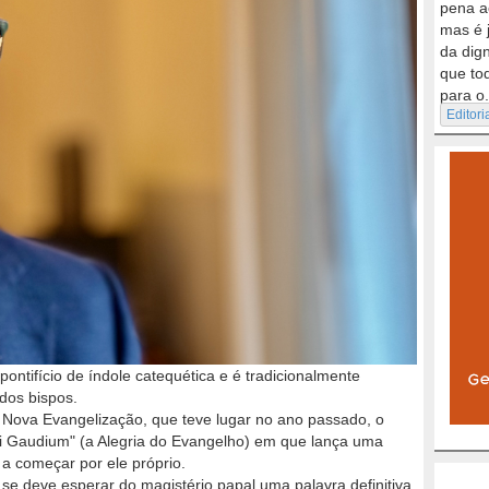
pena a
mas é 
da dig
que to
para o.
Editori
ontifício de índole catequética e é tradicionalmente
dos bispos.
Nova Evangelização, que teve lugar no ano passado, o
ii Gaudium" (a Alegria do Evangelho) em que lança uma
 a começar por ele próprio.
se deve esperar do magistério papal uma palavra definitiva