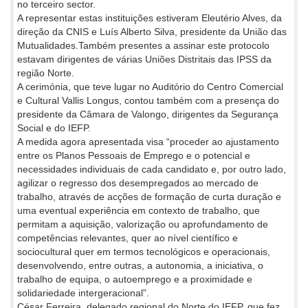
no terceiro sector.
A representar estas instituições estiveram Eleutério Alves, da
direção da CNIS e Luís Alberto Silva, presidente da União das
Mutualidades.Também presentes a assinar este protocolo
estavam dirigentes de várias Uniões Distritais das IPSS da
região Norte.
A cerimónia, que teve lugar no Auditório do Centro Comercial
e Cultural Vallis Longus, contou também com a presença do
presidente da Câmara de Valongo, dirigentes da Segurança
Social e do IEFP.
A medida agora apresentada visa “proceder ao ajustamento
entre os Planos Pessoais de Emprego e o potencial e
necessidades individuais de cada candidato e, por outro lado,
agilizar o regresso dos desempregados ao mercado de
trabalho, através de acções de formação de curta duração e
uma eventual experiência em contexto de trabalho, que
permitam a aquisição, valorização ou aprofundamento de
competências relevantes, quer ao nível científico e
sociocultural quer em termos tecnológicos e operacionais,
desenvolvendo, entre outras, a autonomia, a iniciativa, o
trabalho de equipa, o autoemprego e a proximidade e
solidariedade intergeracional”.
César Ferreira, delegado regional do Norte do IEFP, que fez